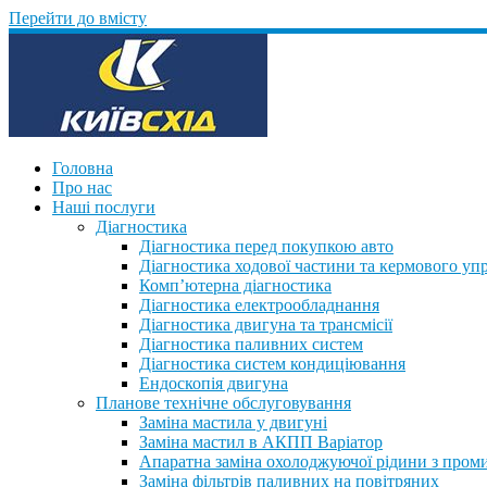
Перейти до вмісту
Головна
Про нас
Наші послуги
Діагностика
Діагностика перед покупкою авто
Діагностика ходової частини та кермового уп
Комп’ютерна діагностика
Діагностика електрообладнання
Діагностика двигуна та трансмісії
Діагностика паливних систем
Діагностика систем кондиціювання
Ендоскопія двигуна
Планове технічне обслуговування
Заміна мастила у двигуні
Заміна мастил в АКПП Варіатор
Апаратна заміна охолоджуючої рідини з пром
Заміна фільтрів паливних на повітряних