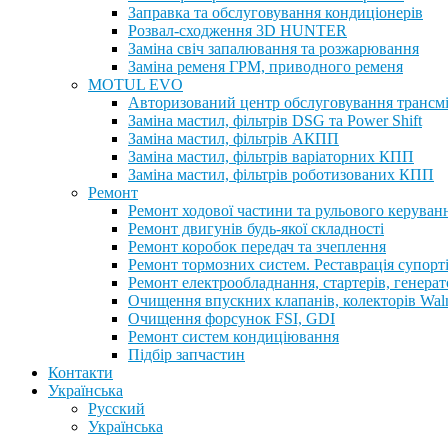
Заправка та обслуговування кондиціонерів
Розвал-сходження 3D HUNTER
Заміна свіч запалювання та розжарювання
Заміна ременя ГРМ, приводного ременя
MOTUL EVO
Авторизований центр обслуговування трансм
Заміна мастил, фільтрів DSG та Power Shift
Заміна мастил, фільтрів АКПП
Заміна мастил, фільтрів варіаторних КПП
Заміна мастил, фільтрів роботизованих КПП
Ремонт
Ремонт ходової частини та рульового керуван
Ремонт двигунів будь-якої складності
Ремонт коробок передач та зчеплення
Ремонт тормозних систем. Реставрація супорт
Ремонт електрообладнання, стартерів, генерат
Очищення впускних клапанів, колекторів Walnu
Очищення форсунок FSI, GDI
Ремонт систем кондиціювання
Підбір запчастин
Контакти
Українська
Русский
Українська