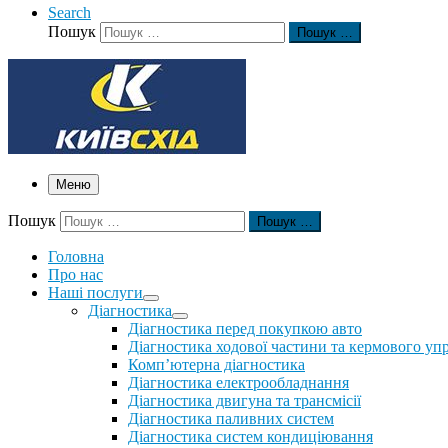
Search
Пошук
Пошук …
Меню
Пошук
Пошук …
Головна
Про нас
Наші послуги
Діагностика
Діагностика перед покупкою авто
Діагностика ходової частини та кермового уп
Комп’ютерна діагностика
Діагностика електрообладнання
Діагностика двигуна та трансмісії
Діагностика паливних систем
Діагностика систем кондиціювання