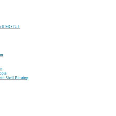
ісії MOTUL
ня
ів
орів
t Shell Blasting