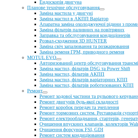
Ендоскопія двигуна
Планове технічне обслуговування
Заміна мастила у двигуні
Заміна мастил в АКПП Варіатор
Апаратна заміна охолоджуючої рідини з пром
Заміна фільтрів паливних на повітряних
Заправка та обслуговування кондиціонерів
Розвал-сходження 3D HUNTER
Заміна свіч запалювання та розжарювання
Заміна ременя ГРМ, приводного ременя
MOTUL EVO
Авторизований центр обслуговування трансм
Заміна мастил, фільтрів DSG та Power Shift
Заміна мастил, фільтрів АКПП
Заміна мастил, фільтрів варіаторних КПП
Заміна мастил, фільтрів роботизованих КПП
Ремонт
Ремонт ходової частини та рульового керуван
Ремонт двигунів будь-якої складності
Ремонт коробок передач та зчеплення
Ремонт тормозних систем. Реставрація супорт
Ремонт електрообладнання, стартерів, генерат
Очищення впускних клапанів, колекторів Walnu
Очищення форсунок FSI, GDI
Ремонт систем кондиціювання