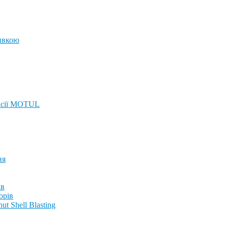
ивкою
ісії MOTUL
ня
ів
орів
t Shell Blasting