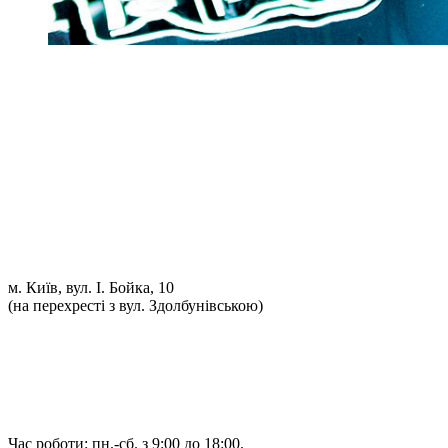
Ремонт ДВС
Ремонт ходової части
Обслуговування АКПП
Проточка гальмівних дисків
Реставрація рульових рейок
Розвал сходження 3D
Заправка кондиціонерів
Ремонт автоелектрики
Установка додаткового обладнання
Установка механічної протиугінної системи
Комп'ютерна Діагностика
м. Київ, вул. І. Бойка, 10
(на перехресті з вул. Здолбунівською)
098 548-10-04
066 090-40-11
066 090-40-11
Час роботи: пн.-сб. з 9:00 до 18:00.