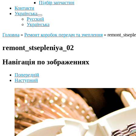
Підбір запчастин
Контакти
Українська
Русский
Українська
Головна
»
Ремонт коробок передач та зчеплення
»
remont_stsepl
remont_stsepleniya_02
Навігація по зображеннях
Попередній
Наступний