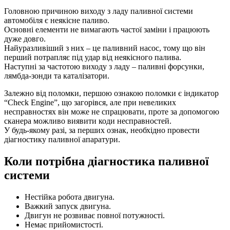
Головною причиною виходу з ладу паливної системи
автомобіля є неякісне паливо.
Основні елементи не вимагають частої заміни і працюють
дуже довго.
Найуразливіший з них – це паливний насос, тому що він
перший потрапляє під удар від неякісного палива.
Наступні за частотою виходу з ладу – паливні форсунки,
лямбда-зонди та каталізатори.
Залежно від поломки, першою ознакою поломки є індикатор
“Check Engine”, що загорівся, але при невеликих
несправностях він може не спрацювати, проте за допомогою
сканера можливо виявити коди несправностей.
У будь-якому разі, за перших ознак, необхідно провести
діагностику паливної апаратури.
Коли потрібна діагностика паливної
системи
Нестійка робота двигуна.
Важкий запуск двигуна.
Двигун не розвиває повної потужності.
Немає прийомистості.