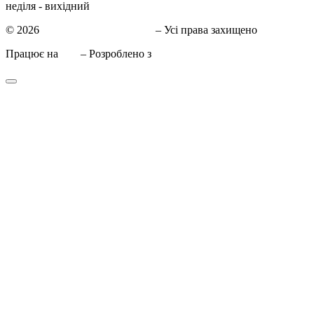
неділя - вихідний
© 2026
СТО в Киеве КиївСхід
– Усі права захищено
Працює на
WP
– Розроблено з
Тема Customizr