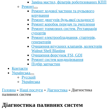
Заміна мастил, фільтрів роботизованих КПП
Ремонт
Ремонт ходової частини та рульового
керування
Ремонт двигунів будь-якої складності
Ремонт коробок передач та зчеплення
Ремонт тормозних систем. Реставрація
супортів
Ремонт електрообладнання, стартерів,
генераторів
Очищення впускних клапанів, колекторів
Walnut Shell Blasting
Очищення форсунок FSI, GDI
Ремонт систем кондиціювання
Підбір запчастин
Контакти
Українська
Русский
Українська
Головна
»
Наші послуги
»
Діагностика
»
Діагностика
паливних систем
Діагностика паливних систем