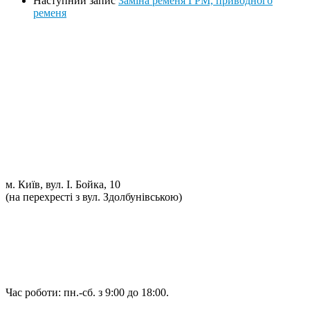
Наступний запис
Заміна ременя ГРМ, приводного
ременя
Ремонт ДВС
Ремонт ходової части
Обслуговування АКПП
Проточка гальмівних дисків
Реставрація рульових рейок
Розвал сходження 3D
Заправка кондиціонерів
Ремонт автоелектрики
Установка додаткового обладнання
Установка механічної протиугінної системи
Комп'ютерна Діагностика
м. Київ, вул. І. Бойка, 10
(на перехресті з вул. Здолбунівською)
098 548-10-04
066 090-40-11
066 090-40-11
Час роботи: пн.-сб. з 9:00 до 18:00.