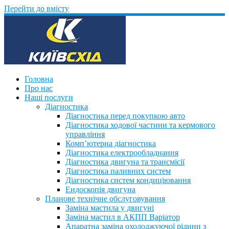
Перейти до вмісту
Головна
Про нас
Наші послуги
Діагностика
Діагностика перед покупкою авто
Діагностика ходової частини та кермового
управління
Комп’ютерна діагностика
Діагностика електрообладнання
Діагностика двигуна та трансмісії
Діагностика паливних систем
Діагностика систем кондиціювання
Ендоскопія двигуна
Планове технічне обслуговування
Заміна мастила у двигуні
Заміна мастил в АКПП Варіатор
Апаратна заміна охолоджуючої рідини з