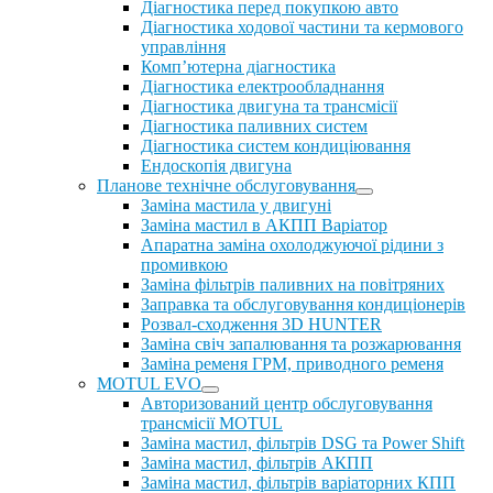
Діагностика перед покупкою авто
Діагностика ходової частини та кермового
управління
Комп’ютерна діагностика
Діагностика електрообладнання
Діагностика двигуна та трансмісії
Діагностика паливних систем
Діагностика систем кондиціювання
Ендоскопія двигуна
Планове технічне обслуговування
Заміна мастила у двигуні
Заміна мастил в АКПП Варіатор
Апаратна заміна охолоджуючої рідини з
промивкою
Заміна фільтрів паливних на повітряних
Заправка та обслуговування кондиціонерів
Розвал-сходження 3D HUNTER
Заміна свіч запалювання та розжарювання
Заміна ременя ГРМ, приводного ременя
MOTUL EVO
Авторизований центр обслуговування
трансмісії MOTUL
Заміна мастил, фільтрів DSG та Power Shift
Заміна мастил, фільтрів АКПП
Заміна мастил, фільтрів варіаторних КПП