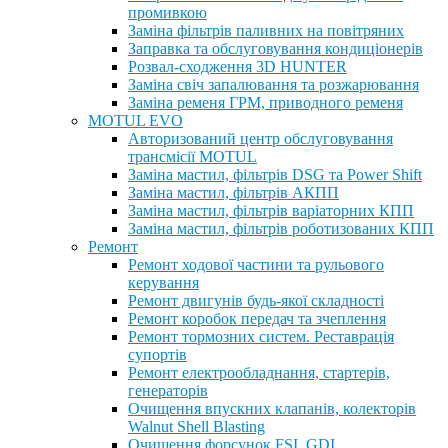
промивкою
Заміна фільтрів паливних на повітряних
Заправка та обслуговування кондиціонерів
Розвал-сходження 3D HUNTER
Заміна свіч запалювання та розжарювання
Заміна ременя ГРМ, приводного ременя
MOTUL EVO
Авторизований центр обслуговування
трансмісії MOTUL
Заміна мастил, фільтрів DSG та Power Shift
Заміна мастил, фільтрів АКПП
Заміна мастил, фільтрів варіаторних КПП
Заміна мастил, фільтрів роботизованих КПП
Ремонт
Ремонт ходової частини та рульового
керування
Ремонт двигунів будь-якої складності
Ремонт коробок передач та зчеплення
Ремонт тормозних систем. Реставрація
супортів
Ремонт електрообладнання, стартерів,
генераторів
Очищення впускних клапанів, колекторів
Walnut Shell Blasting
Очищення форсунок FSI, GDI