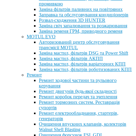
промивкою
Заміна фільтрів паливних на повітряних
Заправка та обслуговування кондиціонерів
Розвал-сходження 3D HUNTER
Заміна свіч запалювання та розжарювання
Заміна ременя ГРМ, приводного ременя
MOTUL EVO
Авторизований центр обслуговування
трансмісії MOTUL
Заміна мастил, фільтрів DSG та Power Shift
Заміна мастил, фільтрів АКПП
Заміна мастил, фільтрів варіаторних КПП
Заміна мастил, фільтрів роботизованих КПП
Ремонт
Ремонт ходової частини та рульового
керування
Ремонт двигунів будь-якої складності
Ремонт коробок передач та зчеплення
Ремонт тормозних систем. Реставрація
супортів
Ремонт електрообладнання, стартерів,
генераторів
Очищення впускних клапанів, колекторів
Walnut Shell Blasting
Очищення форсунок FSI, GDI