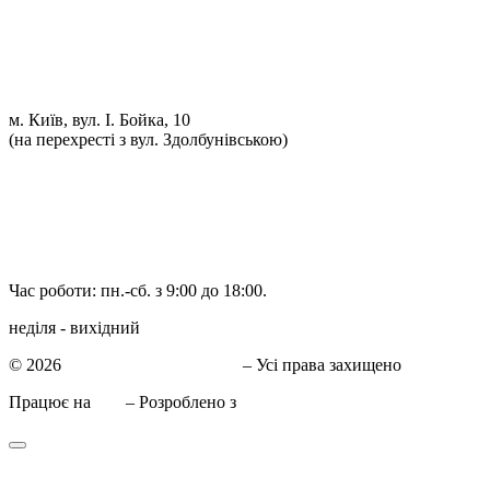
Заправка кондиціонерів
Ремонт автоелектрики
Установка додаткового обладнання
Установка механічної протиугінної системи
Комп'ютерна Діагностика
м. Київ, вул. І. Бойка, 10
(на перехресті з вул. Здолбунівською)
098 548-10-04
066 090-40-11
066 090-40-11
Час роботи: пн.-сб. з 9:00 до 18:00.
неділя - вихідний
© 2026
СТО в Киеве КиївСхід
– Усі права захищено
Працює на
WP
– Розроблено з
Тема Customizr