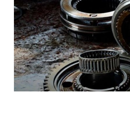
Ремонт ДВС
Ремонт ходової части
Обслуговування АКПП
Проточка гальмівних дисків
Реставрація рульових рейок
Розвал сходження 3D