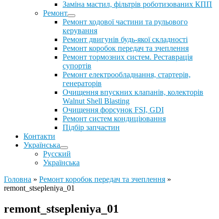
Заміна мастил, фільтрів роботизованих КПП
Ремонт
Ремонт ходової частини та рульового
керування
Ремонт двигунів будь-якої складності
Ремонт коробок передач та зчеплення
Ремонт тормозних систем. Реставрація
супортів
Ремонт електрообладнання, стартерів,
генераторів
Очищення впускних клапанів, колекторів
Walnut Shell Blasting
Очищення форсунок FSI, GDI
Ремонт систем кондиціювання
Підбір запчастин
Контакти
Українська
Русский
Українська
Головна
»
Ремонт коробок передач та зчеплення
»
remont_stsepleniya_01
remont_stsepleniya_01