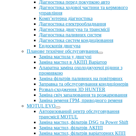
Діагностика перед покупкою авто
Діагностика ходової частини та кермового
управління
Комп’ютерна діагностика
Діагностика електрообладнання
Діагностика двигуна та трансмісії
Діагностика паливних систем
Діагностика систем кондиціювання
Ендоскопія двигуна
Планове технічне обслуговування
Заміна мастила у двигуні
Заміна мастил в АКПП Варіатор
Апаратна заміна охолоджуючої рідини з
промивкою
Заміна фільтрів паливних на повітряних
Заправка та обслуговування кондиціонерів
Розвал-сходження 3D HUNTER
Заміна свіч запалювання та розжарювання
Заміна ременя ГРМ, приводного ременя
MOTUL EVO
Авторизований центр обслуговування
трансмісії MOTUL
Заміна мастил, фільтрів DSG та Power Shift
Заміна мастил, фільтрів АКПП
Заміна мастил, фільтрів варіаторних КПП