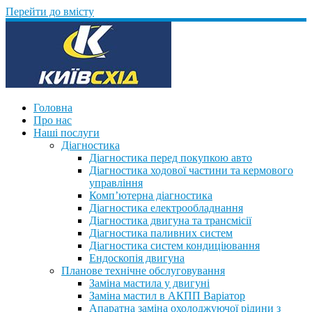
Перейти до вмісту
Головна
Про нас
Наші послуги
Діагностика
Діагностика перед покупкою авто
Діагностика ходової частини та кермового
управління
Комп’ютерна діагностика
Діагностика електрообладнання
Діагностика двигуна та трансмісії
Діагностика паливних систем
Діагностика систем кондиціювання
Ендоскопія двигуна
Планове технічне обслуговування
Заміна мастила у двигуні
Заміна мастил в АКПП Варіатор
Апаратна заміна охолоджуючої рідини з