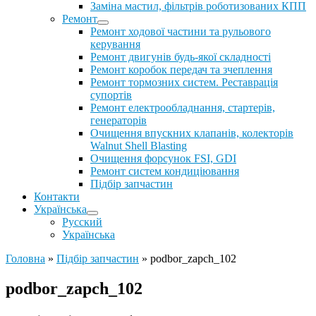
Заміна мастил, фільтрів роботизованих КПП
Ремонт
Ремонт ходової частини та рульового
керування
Ремонт двигунів будь-якої складності
Ремонт коробок передач та зчеплення
Ремонт тормозних систем. Реставрація
супортів
Ремонт електрообладнання, стартерів,
генераторів
Очищення впускних клапанів, колекторів
Walnut Shell Blasting
Очищення форсунок FSI, GDI
Ремонт систем кондиціювання
Підбір запчастин
Контакти
Українська
Русский
Українська
Головна
»
Підбір запчастин
»
podbor_zapch_102
podbor_zapch_102