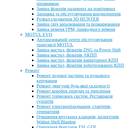
промивкою
Заміна фільтрів паливних на повітряних
Заправка та обслуговування кондиціонерів
Розвал-сходження 3D HUNTER
Заміна свіч запалювання та розжарювання
Заміна ременя ГРМ, приводного ременя
MOTUL EVO
Авторизований центр обслуговування
трансмісії MOTUL
Заміна мастил, фільтрів DSG та Power Shift
Заміна мастил, фільтрів АКПП
Заміна мастил, фільтрів варіаторних КПП
Заміна мастил, фільтрів роботизованих КПП
Ремонт
Ремонт ходової частини та рульового
керування
Ремонт двигунів будь-якої складності
Ремонт коробок передач та зчеплення
Ремонт тормозних систем. Реставрація
супортів
Ремонт електрообладнання, стартерів,
генераторів
Очищення впускних клапанів, колекторів
Walnut Shell Blasting
Очищення форсунок FSI, GDI