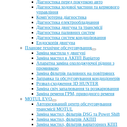
Діагностика перед покупкою авто
Діагностика ходової частини та кермового
управління
Комп’ютерна діагностика
Діагностика електрообладнання
Діагностика двигуна та трансмісії
Діагностика паливних систем
Діагностика систем кондиціювання
Ендоскопія двигуна
Планове технічне обслуговування
Заміна мастила у двигуні
Заміна мастил в АКПП Варіатор
Апаратна заміна охолоджуючої рідини з
промивкою
Заміна фільтрів паливних на повітряних
Заправка та обслуговування кондиціонерів
Розвал-сходження 3D HUNTER
Заміна свіч запалювання та розжарювання
Заміна ременя ГРМ, приводного ременя
MOTUL EVO
Авторизований центр обслуговування
трансмісії MOTUL
Заміна мастил, фільтрів DSG та Power Shift
Заміна мастил, фільтрів АКПП
Заміна мастил, фільтрів варіаторних КПП