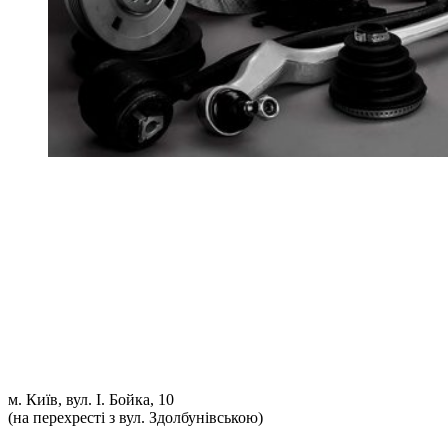
Ремонт ДВС
Ремонт ходової части
Обслуговування АКПП
Проточка гальмівних дисків
Реставрація рульових рейок
Розвал сходження 3D
Заправка кондиціонерів
Ремонт автоелектрики
Установка додаткового обладнання
Установка механічної протиугінної системи
Комп'ютерна Діагностика
м. Київ, вул. І. Бойка, 10
(на перехресті з вул. Здолбунівською)