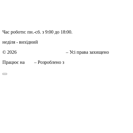
098 548-10-04
066 090-40-11
066 090-40-11
Час роботи: пн.-сб. з 9:00 до 18:00.
неділя - вихідний
© 2026
СТО в Киеве КиївСхід
– Усі права захищено
Працює на
WP
– Розроблено з
Тема Customizr