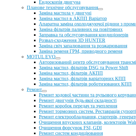
Ендоскопія двигуна
Планове технічне обслуговування
Заміна мастила у двигуні
Заміна мастил в АКПП Варіатор
Апаратна заміна охолоджуючої рідини з пром
Заміна фільтрів паливних на повітряних
Заправка та обслуговування кондиціонерів
Розвал-сходження 3D HUNTER
Заміна свіч запалювання та розжарювання
Заміна ременя ГРМ, приводного ременя
MOTUL EVO
Авторизований центр обслуговування трансм
Заміна мастил, фільтрів DSG та Power Shift
Заміна мастил, фільтрів АКПП
Заміна мастил, фільтрів варіаторних КПП
Заміна мастил, фільтрів роботизованих КПП
Ремонт
Ремонт ходової частини та рульового керуван
Ремонт двигунів будь-якої складності
Ремонт коробок передач та зчеплення
Ремонт тормозних систем. Реставрація супорт
Ремонт електрообладнання, стартерів, генерат
Очищення впускних клапанів, колекторів Walnu
Очищення форсунок FSI, GDI
Ремонт систем кондиціювання