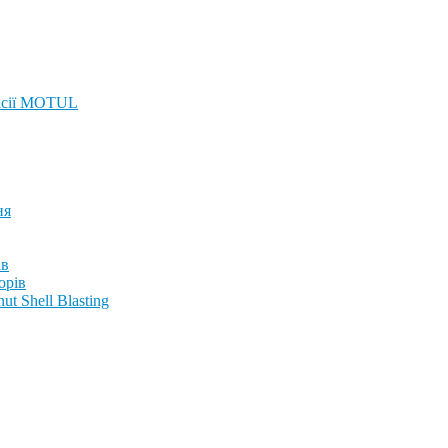
ісії MOTUL
ня
ів
орів
t Shell Blasting