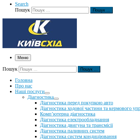
Search
Пошук
Пошук …
Меню
Пошук
Пошук …
Головна
Про нас
Наші послуги
Діагностика
Діагностика перед покупкою авто
Діагностика ходової частини та кермового уп
Комп’ютерна діагностика
Діагностика електрообладнання
Діагностика двигуна та трансмісії
Діагностика паливних систем
Діагностика систем кондиціювання