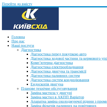
Перейти до вмісту
Головна
Про нас
Наші послуги
Діагностика
Діагностика перед покупкою авто
Діагностика ходової частини та кермового уп
Комп’ютерна діагностика
Діагностика електрообладнання
Діагностика двигуна та трансмісії
Діагностика паливних систем
Діагностика систем кондиціювання
Ендоскопія двигуна
Планове технічне обслуговування
Заміна мастила у двигуні
Заміна мастил в АКПП Варіатор
Апаратна заміна охолоджуючої рідини з пром
Заміна фільтрів паливних на повітряних