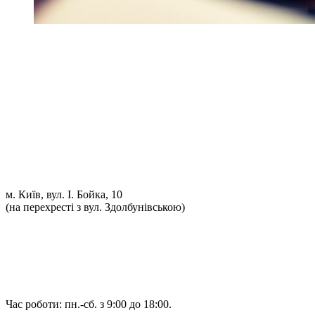
Ремонт ДВС
Ремонт ходової части
Обслуговування АКПП
Проточка гальмівних дисків
Реставрація рульових рейок
Розвал сходження 3D
Заправка кондиціонерів
Ремонт автоелектрики
Установка додаткового обладнання
Установка механічної протиугінної системи
Комп'ютерна Діагностика
м. Київ, вул. І. Бойка, 10
(на перехресті з вул. Здолбунівською)
098 548-10-04
066 090-40-11
066 090-40-11
Час роботи: пн.-сб. з 9:00 до 18:00.