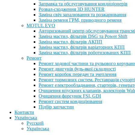
Заправка та обслуговування кондиціонерів
Розвал-сходження 3D HUNTER
Заміна свіч запалювання та розжарювання
Заміна ременя ГРМ, приводного ременя
MOTUL EVO
Авторизований центр обслуговування трансм
Заміна мастил, фільтрів DSG та Power Shift
Заміна мастил, фільтрів АКПП
Заміна мастил, фільтрів варіаторних КПП
Заміна мастил, фільтрів роботизованих КПП
Ремонт
Ремонт ходової частини та рульового керуван
Ремонт двигунів будь-якої складності
Ремонт коробок передач та зчеплення
Ремонт тормозних систем. Реставрація супорт
Ремонт електрообладнання, стартерів, генерат
Очищення впускних клапанів, колекторів Walnu
Очищення форсунок FSI, GDI
Ремонт систем кондиціювання
Підбір запчастин
Контакти
Українська
Русский
Українська