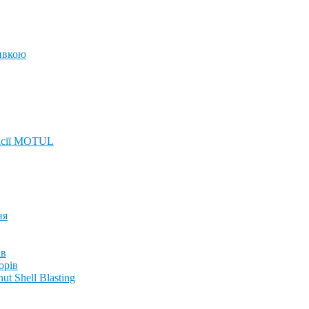
ивкою
ісії MOTUL
ня
ів
орів
t Shell Blasting