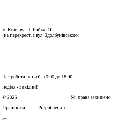
Ремонт автоелектрики
Установка додаткового обладнання
Установка механічної протиугінної системи
Комп'ютерна Діагностика
м. Київ, вул. І. Бойка, 10
(на перехресті з вул. Здолбунівською)
098 548-10-04
066 090-40-11
066 090-40-11
Час роботи: пн.-сб. з 9:00 до 18:00.
неділя - вихідний
© 2026
СТО в Киеве КиївСхід
– Усі права захищено
Працює на
WP
– Розроблено з
Тема Customizr