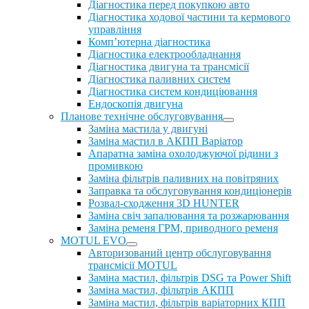
Діагностика перед покупкою авто
Діагностика ходової частини та кермового
управління
Комп’ютерна діагностика
Діагностика електрообладнання
Діагностика двигуна та трансмісії
Діагностика паливних систем
Діагностика систем кондиціювання
Ендоскопія двигуна
Планове технічне обслуговування
Заміна мастила у двигуні
Заміна мастил в АКПП Варіатор
Апаратна заміна охолоджуючої рідини з
промивкою
Заміна фільтрів паливних на повітряних
Заправка та обслуговування кондиціонерів
Розвал-сходження 3D HUNTER
Заміна свіч запалювання та розжарювання
Заміна ременя ГРМ, приводного ременя
MOTUL EVO
Авторизований центр обслуговування
трансмісії MOTUL
Заміна мастил, фільтрів DSG та Power Shift
Заміна мастил, фільтрів АКПП
Заміна мастил, фільтрів варіаторних КПП