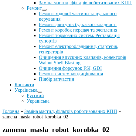
Заміна мастил, фільтрів роботизованих КПП
Ремонт
Ремонт ходової частини та рульового
керування
Ремонт двигунів будь-якої складності
Ремонт коробок передач та зчеплення
Ремонт тормозних систем. Реставрація
супортів
Ремонт електрообладнання, стартерів,
генераторів
Очищення впускних клапанів, колекторів
Walnut Shell Blasting
Очищення форсунок FSI, GDI
Ремонт систем кондиціювання
Підбір запчастин
Контакти
Українська
Русский
Українська
Головна
»
Заміна мастил, фільтрів роботизованих КПП
»
zamena_masla_robot_korobka_02
zamena_masla_robot_korobka_02