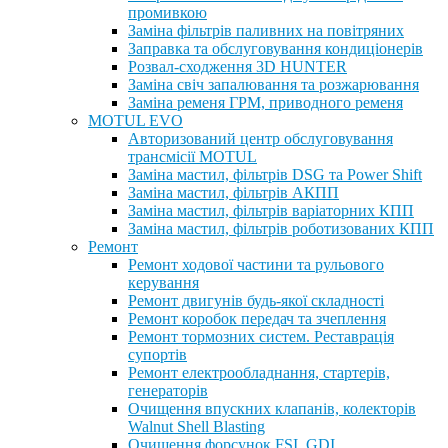
промивкою
Заміна фільтрів паливних на повітряних
Заправка та обслуговування кондиціонерів
Розвал-сходження 3D HUNTER
Заміна свіч запалювання та розжарювання
Заміна ременя ГРМ, приводного ременя
MOTUL EVO
Авторизований центр обслуговування
трансмісії MOTUL
Заміна мастил, фільтрів DSG та Power Shift
Заміна мастил, фільтрів АКПП
Заміна мастил, фільтрів варіаторних КПП
Заміна мастил, фільтрів роботизованих КПП
Ремонт
Ремонт ходової частини та рульового
керування
Ремонт двигунів будь-якої складності
Ремонт коробок передач та зчеплення
Ремонт тормозних систем. Реставрація
супортів
Ремонт електрообладнання, стартерів,
генераторів
Очищення впускних клапанів, колекторів
Walnut Shell Blasting
Очищення форсунок FSI, GDI