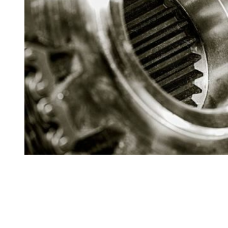
Ремонт ДВС
Ремонт ходової части
Обслуговування АКПП
Проточка гальмівних дисків
Реставрація рульових рейок
Розвал сходження 3D
Заправка кондиціонерів