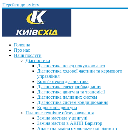
Перейти до вмісту
Головна
Про нас
Наші послуги
Діагностика
Діагностика перед покупкою авто
Діагностика ходової частини та кермового
управління
Комп’ютерна діагностика
Діагностика електрообладнання
Діагностика двигуна та трансмісії
Діагностика паливних систем
Діагностика систем кондиціювання
Ендоскопія двигуна
Планове технічне обслуговування
Заміна мастила у двигуні
Заміна мастил в АКПП Варіатор
Апаратна заміна охолоджуючої рідини з