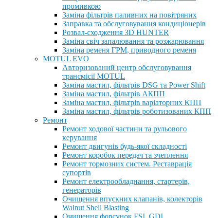
промивкою
Заміна фільтрів паливних на повітряних
Заправка та обслуговування кондиціонерів
Розвал-сходження 3D HUNTER
Заміна свіч запалювання та розжарювання
Заміна ременя ГРМ, приводного ременя
MOTUL EVO
Авторизований центр обслуговування
трансмісії MOTUL
Заміна мастил, фільтрів DSG та Power Shift
Заміна мастил, фільтрів АКПП
Заміна мастил, фільтрів варіаторних КПП
Заміна мастил, фільтрів роботизованих КПП
Ремонт
Ремонт ходової частини та рульового
керування
Ремонт двигунів будь-якої складності
Ремонт коробок передач та зчеплення
Ремонт тормозних систем. Реставрація
супортів
Ремонт електрообладнання, стартерів,
генераторів
Очищення впускних клапанів, колекторів
Walnut Shell Blasting
Очищення форсунок FSI, GDI