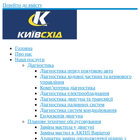
Перейти до вмісту
Головна
Про нас
Наші послуги
Діагностика
Діагностика перед покупкою авто
Діагностика ходової частини та кермового
управління
Комп’ютерна діагностика
Діагностика електрообладнання
Діагностика двигуна та трансмісії
Діагностика паливних систем
Діагностика систем кондиціювання
Ендоскопія двигуна
Планове технічне обслуговування
Заміна мастила у двигуні
Заміна мастил в АКПП Варіатор
Апаратна заміна охолоджуючої рідини з