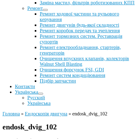
Заміна мастил, фільтрів роботизованих КПП
Ремонт
Ремонт ходової частини та рульового
керування
Ремонт двигунів будь-якої складності
Ремонт коробок передач та зчеплення
Ремонт тормозних систем. Реставрація
супортів
Ремонт електрообладнання, стартерів,
генераторів
Очищення впускних клапанів, колекторів
Walnut Shell Blasting
Очищення форсунок FSI, GDI
Ремонт систем кондиціювання
Підбір запчастин
Контакти
Українська
Русский
Українська
Головна
»
Ендоскопія двигуна
»
endosk_dvig_102
endosk_dvig_102