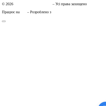
© 2026
СТО в Киеве КиївСхід
– Усі права захищено
Працює на
WP
– Розроблено з
Тема Customizr