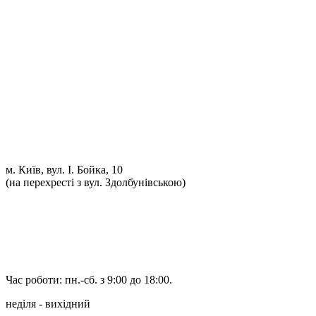
Ремонт ДВС
Ремонт ходової части
Обслуговування АКПП
Проточка гальмівних дисків
Реставрація рульових рейок
Розвал сходження 3D
Заправка кондиціонерів
Ремонт автоелектрики
Установка додаткового обладнання
Установка механічної протиугінної системи
Комп'ютерна Діагностика
м. Київ, вул. І. Бойка, 10
(на перехресті з вул. Здолбунівською)
098 548-10-04
066 090-40-11
066 090-40-11
Час роботи: пн.-сб. з 9:00 до 18:00.
неділя - вихідний