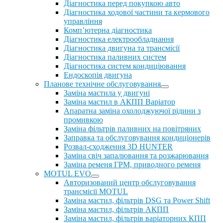
Діагностика перед покупкою авто
Діагностика ходової частини та кермового
управління
Комп’ютерна діагностика
Діагностика електрообладнання
Діагностика двигуна та трансмісії
Діагностика паливних систем
Діагностика систем кондиціювання
Ендоскопія двигуна
Планове технічне обслуговування
Заміна мастила у двигуні
Заміна мастил в АКПП Варіатор
Апаратна заміна охолоджуючої рідини з
промивкою
Заміна фільтрів паливних на повітряних
Заправка та обслуговування кондиціонерів
Розвал-сходження 3D HUNTER
Заміна свіч запалювання та розжарювання
Заміна ременя ГРМ, приводного ременя
MOTUL EVO
Авторизований центр обслуговування
трансмісії MOTUL
Заміна мастил, фільтрів DSG та Power Shift
Заміна мастил, фільтрів АКПП
Заміна мастил, фільтрів варіаторних КПП