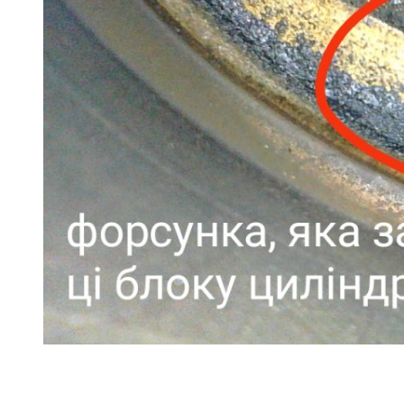
Ремонт ДВС
Ремонт ходової части
Обслуговування АКПП