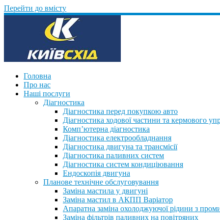
Перейти до вмісту
Головна
Про нас
Наші послуги
Діагностика
Діагностика перед покупкою авто
Діагностика ходової частини та кермового уп
Комп’ютерна діагностика
Діагностика електрообладнання
Діагностика двигуна та трансмісії
Діагностика паливних систем
Діагностика систем кондиціювання
Ендоскопія двигуна
Планове технічне обслуговування
Заміна мастила у двигуні
Заміна мастил в АКПП Варіатор
Апаратна заміна охолоджуючої рідини з пром
Заміна фільтрів паливних на повітряних