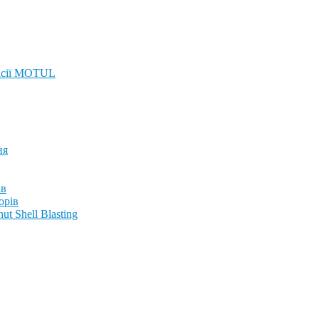
ісії MOTUL
ня
ів
орів
t Shell Blasting