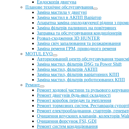
Ендоскопія двигуна
Планове технічне обслуговування
Заміна мастила у двигуні
Заміна мастил в АКПП Варіатор
Апаратна заміна охолоджуючої рідини з пром
Заміна фільтрів паливних на повітряних
Заправка та обслуговування кондиціонерів
Розвал-сходження 3D HUNTER
Заміна свіч запалювання та розжарювання
Заміна ременя ГРМ, приводного ременя
MOTUL EVO
Авторизований центр обслуговування трансм
Заміна мастил, фільтрів DSG та Power Shift
Заміна мастил, фільтрів АКПП
Заміна мастил, фільтрів варіаторних КПП
Заміна мастил, фільтрів роботизованих КПП
Ремонт
Ремонт ходової частини та рульового керуван
Ремонт двигунів будь-якої складності
Ремонт коробок передач та зчеплення
Ремонт тормозних систем. Реставрація супорт
Ремонт електрообладнання, стартерів, генерат
Очищення впускних клапанів, колекторів Walnu
Очищення форсунок FSI, GDI
Ремонт систем кондиціювання