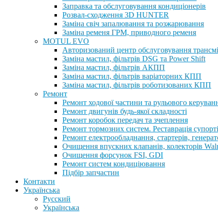
Заправка та обслуговування кондиціонерів
Розвал-сходження 3D HUNTER
Заміна свіч запалювання та розжарювання
Заміна ременя ГРМ, приводного ременя
MOTUL EVO
Авторизований центр обслуговування трансм
Заміна мастил, фільтрів DSG та Power Shift
Заміна мастил, фільтрів АКПП
Заміна мастил, фільтрів варіаторних КПП
Заміна мастил, фільтрів роботизованих КПП
Ремонт
Ремонт ходової частини та рульового керуван
Ремонт двигунів будь-якої складності
Ремонт коробок передач та зчеплення
Ремонт тормозних систем. Реставрація супорт
Ремонт електрообладнання, стартерів, генерат
Очищення впускних клапанів, колекторів Walnu
Очищення форсунок FSI, GDI
Ремонт систем кондиціювання
Підбір запчастин
Контакти
Українська
Русский
Українська