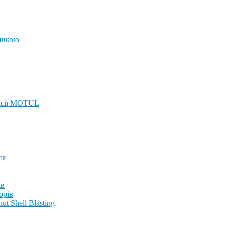
ивкою
ісії MOTUL
ня
ів
орів
t Shell Blasting