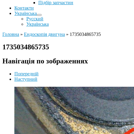
Підбір запчастин
Контакти
Українська
Русский
Українська
Головна
»
Ендоскопія двигуна
»
1735034865735
1735034865735
Навігація по зображеннях
Попередній
Наступний