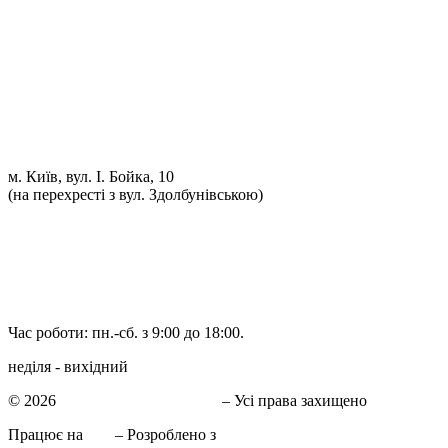
Проточка гальмівних дисків
Реставрація рульових рейок
Розвал сходження 3D
Заправка кондиціонерів
Ремонт автоелектрики
Установка додаткового обладнання
Установка механічної протиугінної системи
Комп'ютерна Діагностика
м. Київ, вул. І. Бойка, 10
(на перехресті з вул. Здолбунівською)
098 548-10-04
066 090-40-11
066 090-40-11
Час роботи: пн.-сб. з 9:00 до 18:00.
неділя - вихідний
© 2026
СТО в Киеве КиївСхід
– Усі права захищено
Працює на
WP
– Розроблено з
Тема Customizr