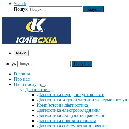
Search
Пошук
Пошук …
Меню
Пошук
Пошук …
Головна
Про нас
Наші послуги
Діагностика
Діагностика перед покупкою авто
Діагностика ходової частини та кермового уп
Комп’ютерна діагностика
Діагностика електрообладнання
Діагностика двигуна та трансмісії
Діагностика паливних систем
Діагностика систем кондиціювання