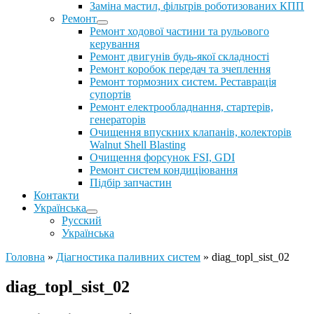
Заміна мастил, фільтрів роботизованих КПП
Ремонт
Ремонт ходової частини та рульового
керування
Ремонт двигунів будь-якої складності
Ремонт коробок передач та зчеплення
Ремонт тормозних систем. Реставрація
супортів
Ремонт електрообладнання, стартерів,
генераторів
Очищення впускних клапанів, колекторів
Walnut Shell Blasting
Очищення форсунок FSI, GDI
Ремонт систем кондиціювання
Підбір запчастин
Контакти
Українська
Русский
Українська
Головна
»
Діагностика паливних систем
»
diag_topl_sist_02
diag_topl_sist_02