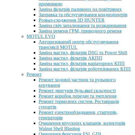
промивкою
Заміна фільтрів паливних на повітряних
Заправка та обслуговування кондиціонерів
Розвал-сходження 3D HUNTER
Заміна свіч запалювання та розжарювання
Заміна ременя ГРМ, приводного ременя
MOTUL EVO
Авторизований центр обслуговування
трансмісії MOTUL
Заміна мастил, фільтрів DSG та Power Shift
Заміна мастил, фільтрів АКПП
Заміна мастил, фільтрів варіаторних КПП
Заміна мастил, фільтрів роботизованих КПП
Ремонт
Ремонт ходової частини та рульового
керування
Ремонт двигунів будь-якої складності
Ремонт коробок передач та зчеплення
Ремонт тормозних систем. Реставрація
супортів
Ремонт електрообладнання, стартерів,
генераторів
Очищення впускних клапанів, колекторів
Walnut Shell Blasting
Очищення форсунок FSI, GDI