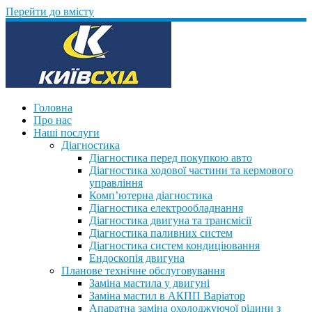
Перейти до вмісту
Головна
Про нас
Наші послуги
Діагностика
Діагностика перед покупкою авто
Діагностика ходової частини та кермового
управління
Комп’ютерна діагностика
Діагностика електрообладнання
Діагностика двигуна та трансмісії
Діагностика паливних систем
Діагностика систем кондиціювання
Ендоскопія двигуна
Планове технічне обслуговування
Заміна мастила у двигуні
Заміна мастил в АКПП Варіатор
Апаратна заміна охолоджуючої рідини з