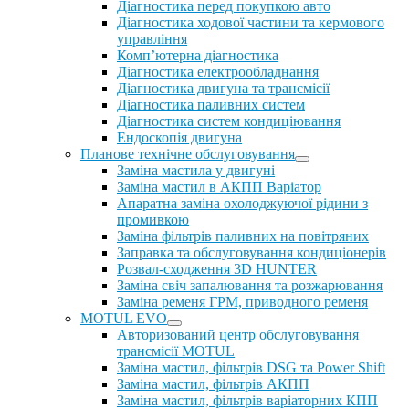
Діагностика перед покупкою авто
Діагностика ходової частини та кермового
управління
Комп’ютерна діагностика
Діагностика електрообладнання
Діагностика двигуна та трансмісії
Діагностика паливних систем
Діагностика систем кондиціювання
Ендоскопія двигуна
Планове технічне обслуговування
Заміна мастила у двигуні
Заміна мастил в АКПП Варіатор
Апаратна заміна охолоджуючої рідини з
промивкою
Заміна фільтрів паливних на повітряних
Заправка та обслуговування кондиціонерів
Розвал-сходження 3D HUNTER
Заміна свіч запалювання та розжарювання
Заміна ременя ГРМ, приводного ременя
MOTUL EVO
Авторизований центр обслуговування
трансмісії MOTUL
Заміна мастил, фільтрів DSG та Power Shift
Заміна мастил, фільтрів АКПП
Заміна мастил, фільтрів варіаторних КПП