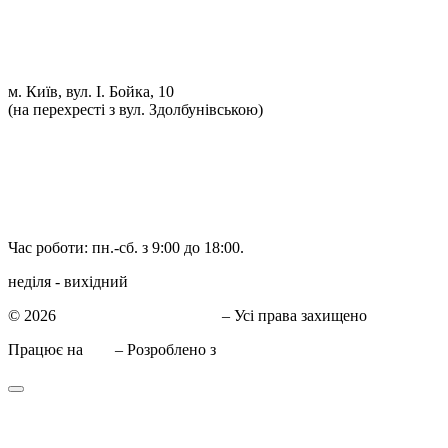
Ремонт автоелектрики
Установка додаткового обладнання
Установка механічної протиугінної системи
Комп'ютерна Діагностика
м. Київ, вул. І. Бойка, 10
(на перехресті з вул. Здолбунівською)
098 548-10-04
066 090-40-11
066 090-40-11
Час роботи: пн.-сб. з 9:00 до 18:00.
неділя - вихідний
© 2026
СТО в Киеве КиївСхід
– Усі права захищено
Працює на
WP
– Розроблено з
Тема Customizr