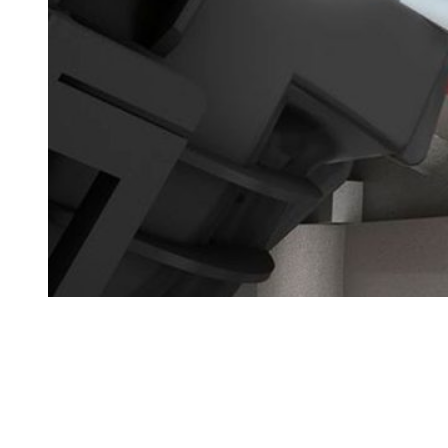
Ремонт ДВС
Ремонт ходової части
Обслуговування АКПП
Проточка гальмівних дисків
Реставрація рульових рейок
Розвал сходження 3D
Заправка кондиціонерів