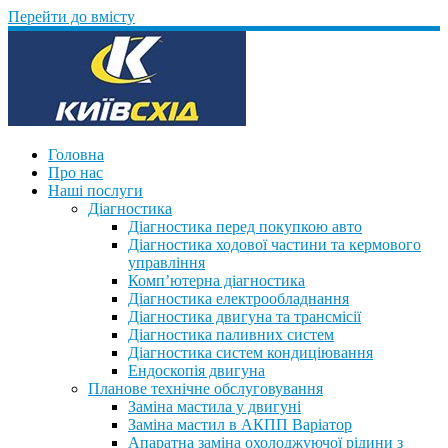
Перейти до вмісту
Головна
Про нас
Наші послуги
Діагностика
Діагностика перед покупкою авто
Діагностика ходової частини та кермового
управління
Комп’ютерна діагностика
Діагностика електрообладнання
Діагностика двигуна та трансмісії
Діагностика паливних систем
Діагностика систем кондиціювання
Ендоскопія двигуна
Планове технічне обслуговування
Заміна мастила у двигуні
Заміна мастил в АКПП Варіатор
Апаратна заміна охолоджуючої рідини з