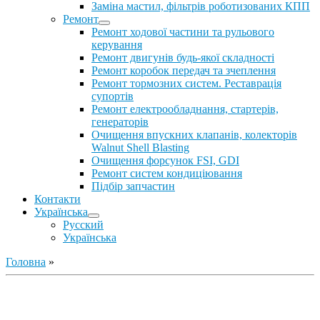
Заміна мастил, фільтрів роботизованих КПП
Ремонт
Ремонт ходової частини та рульового
керування
Ремонт двигунів будь-якої складності
Ремонт коробок передач та зчеплення
Ремонт тормозних систем. Реставрація
супортів
Ремонт електрообладнання, стартерів,
генераторів
Очищення впускних клапанів, колекторів
Walnut Shell Blasting
Очищення форсунок FSI, GDI
Ремонт систем кондиціювання
Підбір запчастин
Контакти
Українська
Русский
Українська
Головна
»
Ремонт ДВС
Ремонт ходової части
Обслуговування АКПП