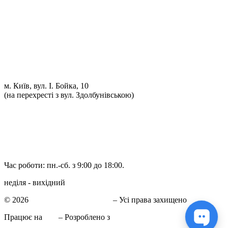
Проточка гальмівних дисків
Реставрація рульових рейок
Розвал сходження 3D
Заправка кондиціонерів
Ремонт автоелектрики
Установка додаткового обладнання
Установка механічної протиугінної системи
Комп'ютерна Діагностика
м. Київ, вул. І. Бойка, 10
(на перехресті з вул. Здолбунівською)
098 548-10-04
066 090-40-11
066 090-40-11
Час роботи: пн.-сб. з 9:00 до 18:00.
неділя - вихідний
© 2026
СТО в Киеве КиївСхід
– Усі права захищено
Працює на
WP
– Розроблено з
Тема Customizr