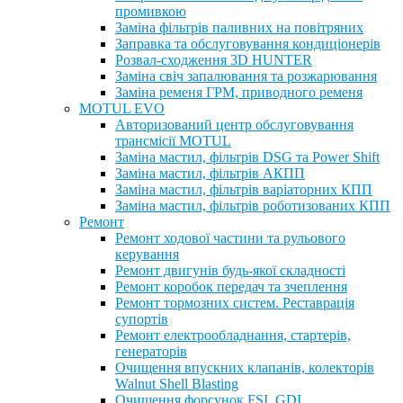
промивкою
Заміна фільтрів паливних на повітряних
Заправка та обслуговування кондиціонерів
Розвал-сходження 3D HUNTER
Заміна свіч запалювання та розжарювання
Заміна ременя ГРМ, приводного ременя
MOTUL EVO
Авторизований центр обслуговування
трансмісії MOTUL
Заміна мастил, фільтрів DSG та Power Shift
Заміна мастил, фільтрів АКПП
Заміна мастил, фільтрів варіаторних КПП
Заміна мастил, фільтрів роботизованих КПП
Ремонт
Ремонт ходової частини та рульового
керування
Ремонт двигунів будь-якої складності
Ремонт коробок передач та зчеплення
Ремонт тормозних систем. Реставрація
супортів
Ремонт електрообладнання, стартерів,
генераторів
Очищення впускних клапанів, колекторів
Walnut Shell Blasting
Очищення форсунок FSI, GDI