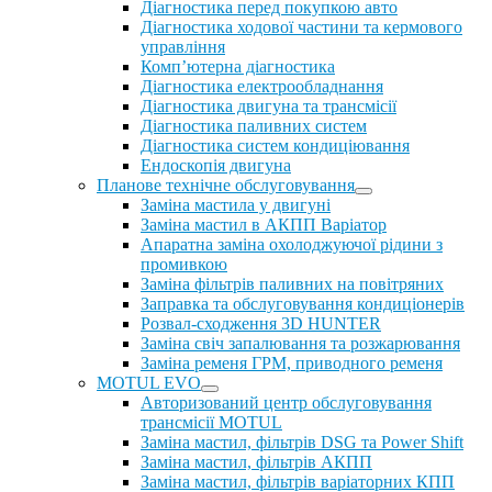
Діагностика перед покупкою авто
Діагностика ходової частини та кермового
управління
Комп’ютерна діагностика
Діагностика електрообладнання
Діагностика двигуна та трансмісії
Діагностика паливних систем
Діагностика систем кондиціювання
Ендоскопія двигуна
Планове технічне обслуговування
Заміна мастила у двигуні
Заміна мастил в АКПП Варіатор
Апаратна заміна охолоджуючої рідини з
промивкою
Заміна фільтрів паливних на повітряних
Заправка та обслуговування кондиціонерів
Розвал-сходження 3D HUNTER
Заміна свіч запалювання та розжарювання
Заміна ременя ГРМ, приводного ременя
MOTUL EVO
Авторизований центр обслуговування
трансмісії MOTUL
Заміна мастил, фільтрів DSG та Power Shift
Заміна мастил, фільтрів АКПП
Заміна мастил, фільтрів варіаторних КПП