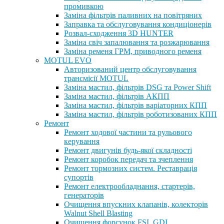
промивкою
Заміна фільтрів паливних на повітряних
Заправка та обслуговування кондиціонерів
Розвал-сходження 3D HUNTER
Заміна свіч запалювання та розжарювання
Заміна ременя ГРМ, приводного ременя
MOTUL EVO
Авторизований центр обслуговування
трансмісії MOTUL
Заміна мастил, фільтрів DSG та Power Shift
Заміна мастил, фільтрів АКПП
Заміна мастил, фільтрів варіаторних КПП
Заміна мастил, фільтрів роботизованих КПП
Ремонт
Ремонт ходової частини та рульового
керування
Ремонт двигунів будь-якої складності
Ремонт коробок передач та зчеплення
Ремонт тормозних систем. Реставрація
супортів
Ремонт електрообладнання, стартерів,
генераторів
Очищення впускних клапанів, колекторів
Walnut Shell Blasting
Очищення форсунок FSI, GDI