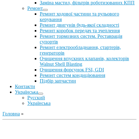
Заміна мастил, фільтрів роботизованих КПП
Ремонт
Ремонт ходової частини та рульового
керування
Ремонт двигунів будь-якої складності
Ремонт коробок передач та зчеплення
Ремонт тормозних систем. Реставрація
супортів
Ремонт електрообладнання, стартерів,
генераторів
Очищення впускних клапанів, колекторів
Walnut Shell Blasting
Очищення форсунок FSI, GDI
Ремонт систем кондиціювання
Підбір запчастин
Контакти
Українська
Русский
Українська
Головна
»
Ремонт ДВС
Ремонт ходової части
Обслуговування АКПП