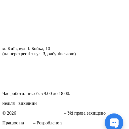
Проточка гальмівних дисків
Реставрація рульових рейок
Розвал сходження 3D
Заправка кондиціонерів
Ремонт автоелектрики
Установка додаткового обладнання
Установка механічної протиугінної системи
Комп'ютерна Діагностика
м. Київ, вул. І. Бойка, 10
(на перехресті з вул. Здолбунівською)
098 548-10-04
066 090-40-11
066 090-40-11
Час роботи: пн.-сб. з 9:00 до 18:00.
неділя - вихідний
© 2026
СТО в Киеве КиївСхід
– Усі права захищено
Працює на
WP
– Розроблено з
Тема Customizr