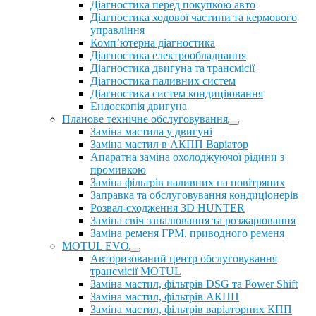
Діагностика перед покупкою авто
Діагностика ходової частини та кермового
управління
Комп’ютерна діагностика
Діагностика електрообладнання
Діагностика двигуна та трансмісії
Діагностика паливних систем
Діагностика систем кондиціювання
Ендоскопія двигуна
Планове технічне обслуговування
Заміна мастила у двигуні
Заміна мастил в АКПП Варіатор
Апаратна заміна охолоджуючої рідини з
промивкою
Заміна фільтрів паливних на повітряних
Заправка та обслуговування кондиціонерів
Розвал-сходження 3D HUNTER
Заміна свіч запалювання та розжарювання
Заміна ременя ГРМ, приводного ременя
MOTUL EVO
Авторизований центр обслуговування
трансмісії MOTUL
Заміна мастил, фільтрів DSG та Power Shift
Заміна мастил, фільтрів АКПП
Заміна мастил, фільтрів варіаторних КПП