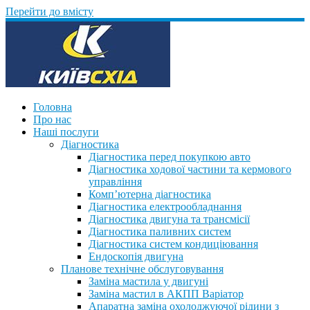
Перейти до вмісту
Головна
Про нас
Наші послуги
Діагностика
Діагностика перед покупкою авто
Діагностика ходової частини та кермового
управління
Комп’ютерна діагностика
Діагностика електрообладнання
Діагностика двигуна та трансмісії
Діагностика паливних систем
Діагностика систем кондиціювання
Ендоскопія двигуна
Планове технічне обслуговування
Заміна мастила у двигуні
Заміна мастил в АКПП Варіатор
Апаратна заміна охолоджуючої рідини з