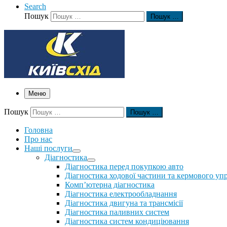
Search
Пошук
Пошук …
Меню
Пошук
Пошук …
Головна
Про нас
Наші послуги
Діагностика
Діагностика перед покупкою авто
Діагностика ходової частини та кермового уп
Комп’ютерна діагностика
Діагностика електрообладнання
Діагностика двигуна та трансмісії
Діагностика паливних систем
Діагностика систем кондиціювання