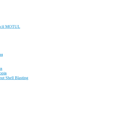
ісії MOTUL
ня
ів
орів
t Shell Blasting