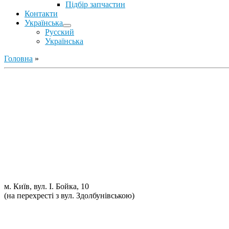
Підбір запчастин
Контакти
Українська
Русский
Українська
Головна
»
Ремонт ДВС
Ремонт ходової части
Обслуговування АКПП
Проточка гальмівних дисків
Реставрація рульових рейок
Розвал сходження 3D
Заправка кондиціонерів
Ремонт автоелектрики
Установка додаткового обладнання
Установка механічної протиугінної системи
Комп'ютерна Діагностика
м. Київ, вул. І. Бойка, 10
(на перехресті з вул. Здолбунівською)
098 548-10-04
066 090-40-11