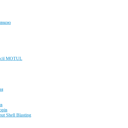
ивкою
ісії MOTUL
ня
ів
орів
t Shell Blasting