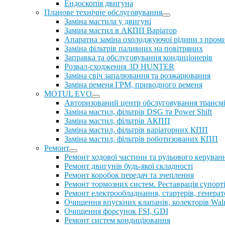
Ендоскопія двигуна
Планове технічне обслуговування
Заміна мастила у двигуні
Заміна мастил в АКПП Варіатор
Апаратна заміна охолоджуючої рідини з пром
Заміна фільтрів паливних на повітряних
Заправка та обслуговування кондиціонерів
Розвал-сходження 3D HUNTER
Заміна свіч запалювання та розжарювання
Заміна ременя ГРМ, приводного ременя
MOTUL EVO
Авторизований центр обслуговування трансм
Заміна мастил, фільтрів DSG та Power Shift
Заміна мастил, фільтрів АКПП
Заміна мастил, фільтрів варіаторних КПП
Заміна мастил, фільтрів роботизованих КПП
Ремонт
Ремонт ходової частини та рульового керуван
Ремонт двигунів будь-якої складності
Ремонт коробок передач та зчеплення
Ремонт тормозних систем. Реставрація супорт
Ремонт електрообладнання, стартерів, генерат
Очищення впускних клапанів, колекторів Walnu
Очищення форсунок FSI, GDI
Ремонт систем кондиціювання