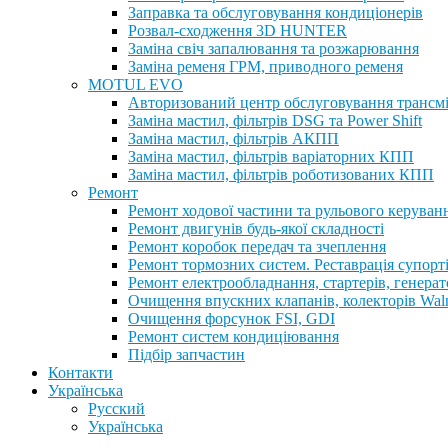
Заправка та обслуговування кондиціонерів
Розвал-сходження 3D HUNTER
Заміна свіч запалювання та розжарювання
Заміна ременя ГРМ, приводного ременя
MOTUL EVO
Авторизований центр обслуговування трансм
Заміна мастил, фільтрів DSG та Power Shift
Заміна мастил, фільтрів АКПП
Заміна мастил, фільтрів варіаторних КПП
Заміна мастил, фільтрів роботизованих КПП
Ремонт
Ремонт ходової частини та рульового керуван
Ремонт двигунів будь-якої складності
Ремонт коробок передач та зчеплення
Ремонт тормозних систем. Реставрація супорт
Ремонт електрообладнання, стартерів, генерат
Очищення впускних клапанів, колекторів Walnu
Очищення форсунок FSI, GDI
Ремонт систем кондиціювання
Підбір запчастин
Контакти
Українська
Русский
Українська