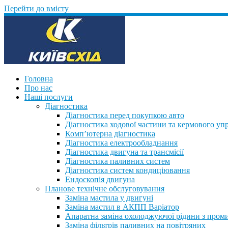
Перейти до вмісту
Головна
Про нас
Наші послуги
Діагностика
Діагностика перед покупкою авто
Діагностика ходової частини та кермового уп
Комп’ютерна діагностика
Діагностика електрообладнання
Діагностика двигуна та трансмісії
Діагностика паливних систем
Діагностика систем кондиціювання
Ендоскопія двигуна
Планове технічне обслуговування
Заміна мастила у двигуні
Заміна мастил в АКПП Варіатор
Апаратна заміна охолоджуючої рідини з пром
Заміна фільтрів паливних на повітряних