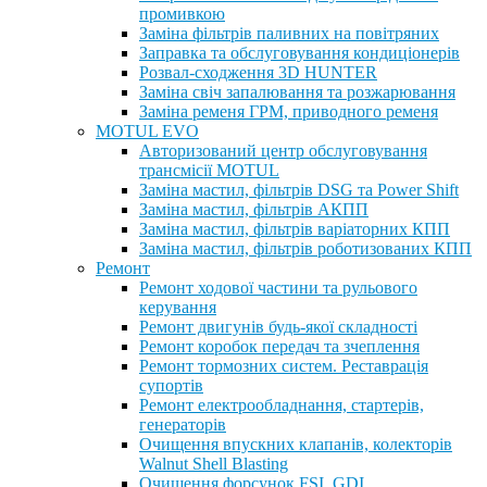
промивкою
Заміна фільтрів паливних на повітряних
Заправка та обслуговування кондиціонерів
Розвал-сходження 3D HUNTER
Заміна свіч запалювання та розжарювання
Заміна ременя ГРМ, приводного ременя
MOTUL EVO
Авторизований центр обслуговування
трансмісії MOTUL
Заміна мастил, фільтрів DSG та Power Shift
Заміна мастил, фільтрів АКПП
Заміна мастил, фільтрів варіаторних КПП
Заміна мастил, фільтрів роботизованих КПП
Ремонт
Ремонт ходової частини та рульового
керування
Ремонт двигунів будь-якої складності
Ремонт коробок передач та зчеплення
Ремонт тормозних систем. Реставрація
супортів
Ремонт електрообладнання, стартерів,
генераторів
Очищення впускних клапанів, колекторів
Walnut Shell Blasting
Очищення форсунок FSI, GDI