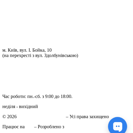
Проточка гальмівних дисків
Реставрація рульових рейок
Розвал сходження 3D
Заправка кондиціонерів
Ремонт автоелектрики
Установка додаткового обладнання
Установка механічної протиугінної системи
Комп'ютерна Діагностика
м. Київ, вул. І. Бойка, 10
(на перехресті з вул. Здолбунівською)
098 548-10-04
066 090-40-11
066 090-40-11
Час роботи: пн.-сб. з 9:00 до 18:00.
неділя - вихідний
© 2026
СТО в Киеве КиївСхід
– Усі права захищено
Працює на
WP
– Розроблено з
Тема Customizr