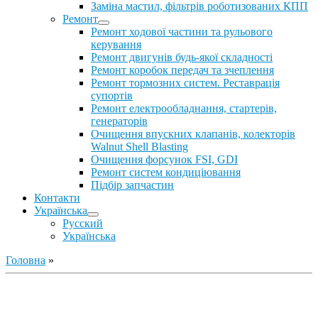
Заміна мастил, фільтрів роботизованих КПП
Ремонт
Ремонт ходової частини та рульового
керування
Ремонт двигунів будь-якої складності
Ремонт коробок передач та зчеплення
Ремонт тормозних систем. Реставрація
супортів
Ремонт електрообладнання, стартерів,
генераторів
Очищення впускних клапанів, колекторів
Walnut Shell Blasting
Очищення форсунок FSI, GDI
Ремонт систем кондиціювання
Підбір запчастин
Контакти
Українська
Русский
Українська
Головна
»
Ремонт ДВС
Ремонт ходової части
Обслуговування АКПП