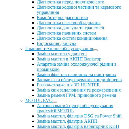
Діагностика перед покупкою авто
Діагностика ходової частини та кермового
управління
Комп’ютерна діагностика
Діагностика електрообладнання
Діагностика двигуна та трансмісії
Діагностика паливних систем
Діагностика систем кондиціювання
Ендоскопія двигуна
Планове технічне обслуговування
Заміна мастила у двигуні
Заміна мастил в АКПП Варіатор
Апаратна заміна охолоджуючої рідини з
промивкою
Заміна фільтрів паливних на повітряних
Заправка та обслуговування кондиціонерів
Розвал-сходження 3D HUNTER
Заміна свіч запалювання та розжарювання
Заміна ременя ГРМ, приводного ременя
MOTUL EVO
Авторизований центр обслуговування
трансмісії MOTUL
Заміна мастил, фільтрів DSG та Power Shift
Заміна мастил, фільтрів АКПП
Заміна мастил, фільтрів варіаторних КПП