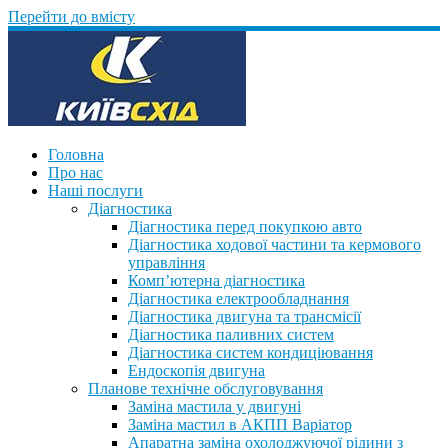
Перейти до вмісту
Головна
Про нас
Наші послуги
Діагностика
Діагностика перед покупкою авто
Діагностика ходової частини та кермового
управління
Комп’ютерна діагностика
Діагностика електрообладнання
Діагностика двигуна та трансмісії
Діагностика паливних систем
Діагностика систем кондиціювання
Ендоскопія двигуна
Планове технічне обслуговування
Заміна мастила у двигуні
Заміна мастил в АКПП Варіатор
Апаратна заміна охолоджуючої рідини з