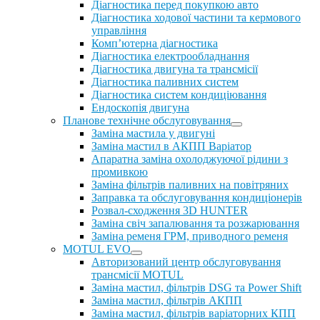
Діагностика перед покупкою авто
Діагностика ходової частини та кермового
управління
Комп’ютерна діагностика
Діагностика електрообладнання
Діагностика двигуна та трансмісії
Діагностика паливних систем
Діагностика систем кондиціювання
Ендоскопія двигуна
Планове технічне обслуговування
Заміна мастила у двигуні
Заміна мастил в АКПП Варіатор
Апаратна заміна охолоджуючої рідини з
промивкою
Заміна фільтрів паливних на повітряних
Заправка та обслуговування кондиціонерів
Розвал-сходження 3D HUNTER
Заміна свіч запалювання та розжарювання
Заміна ременя ГРМ, приводного ременя
MOTUL EVO
Авторизований центр обслуговування
трансмісії MOTUL
Заміна мастил, фільтрів DSG та Power Shift
Заміна мастил, фільтрів АКПП
Заміна мастил, фільтрів варіаторних КПП