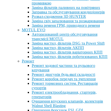
промивкою
Заміна фільтрів паливних на повітряних
Заправка та обслуговування кондиціонерів
Розвал-сходження 3D HUNTER
Заміна свіч запалювання та розжарювання
Заміна ременя ГРМ, приводного ременя
MOTUL EVO
Авторизований центр обслуговування
трансмісії MOTUL
Заміна мастил, фільтрів DSG та Power Shift
Заміна мастил, фільтрів АКПП
Заміна мастил, фільтрів варіаторних КПП
Заміна мастил, фільтрів роботизованих КПП
Ремонт
Ремонт ходової частини та рульового
керування
Ремонт двигунів будь-якої складності
Ремонт коробок передач та зчеплення
Ремонт тормозних систем. Реставрація
супортів
Ремонт електрообладнання, стартерів,
генераторів
Очищення впускних клапанів, колекторів
Walnut Shell Blasting
Очищення форсунок FSI, GDI