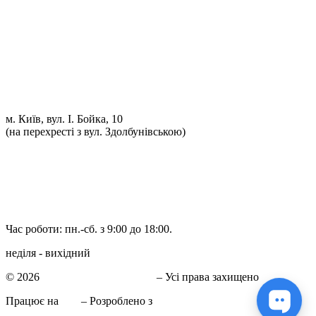
Проточка гальмівних дисків
Реставрація рульових рейок
Розвал сходження 3D
Заправка кондиціонерів
Ремонт автоелектрики
Установка додаткового обладнання
Установка механічної протиугінної системи
Комп'ютерна Діагностика
м. Київ, вул. І. Бойка, 10
(на перехресті з вул. Здолбунівською)
098 548-10-04
066 090-40-11
066 090-40-11
Час роботи: пн.-сб. з 9:00 до 18:00.
неділя - вихідний
© 2026
СТО в Киеве КиївСхід
– Усі права захищено
Працює на
WP
– Розроблено з
Тема Customizr