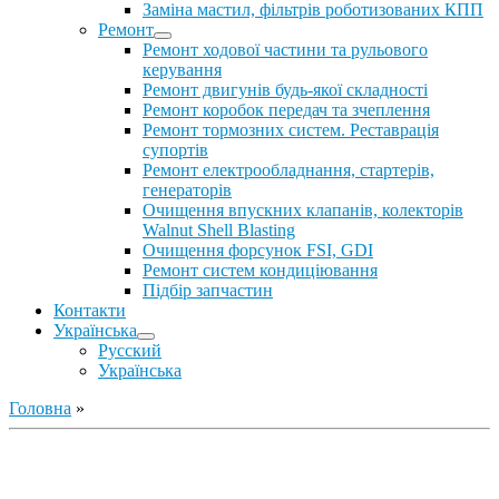
Заміна мастил, фільтрів роботизованих КПП
Ремонт
Ремонт ходової частини та рульового
керування
Ремонт двигунів будь-якої складності
Ремонт коробок передач та зчеплення
Ремонт тормозних систем. Реставрація
супортів
Ремонт електрообладнання, стартерів,
генераторів
Очищення впускних клапанів, колекторів
Walnut Shell Blasting
Очищення форсунок FSI, GDI
Ремонт систем кондиціювання
Підбір запчастин
Контакти
Українська
Русский
Українська
Головна
»
Ремонт ДВС
Ремонт ходової части
Обслуговування АКПП