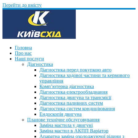
Перейти до вмісту
Головна
Про нас
Наші послуги
Діагностика
Діагностика перед покупкою авто
Діагностика ходової частини та кермового
управління
Комп’ютерна діагностика
Діагностика електрообладнання
Діагностика двигуна та трансмісії
Діагностика паливних систем
Діагностика систем кондиціювання
Ендоскопія двигуна
Планове технічне обслуговування
Заміна мастила у двигуні
Заміна мастил в АКПП Варіатор
Апаратна заміна охолоджуючої рідини з