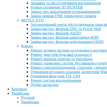
Заправка та обслуговування кондиціонерів
Розвал-сходження 3D HUNTER
Заміна свіч запалювання та розжарювання
Заміна ременя ГРМ, приводного ременя
MOTUL EVO
Авторизований центр обслуговування трансм
Заміна мастил, фільтрів DSG та Power Shift
Заміна мастил, фільтрів АКПП
Заміна мастил, фільтрів варіаторних КПП
Заміна мастил, фільтрів роботизованих КПП
Ремонт
Ремонт ходової частини та рульового керуван
Ремонт двигунів будь-якої складності
Ремонт коробок передач та зчеплення
Ремонт тормозних систем. Реставрація супорт
Ремонт електрообладнання, стартерів, генерат
Очищення впускних клапанів, колекторів Walnu
Очищення форсунок FSI, GDI
Ремонт систем кондиціювання
Підбір запчастин
Контакти
Українська
Русский
Українська