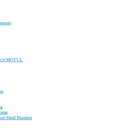
ивкою
ісії MOTUL
ня
ів
орів
t Shell Blasting