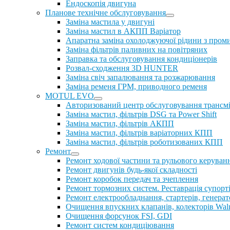
Ендоскопія двигуна
Планове технічне обслуговування
Заміна мастила у двигуні
Заміна мастил в АКПП Варіатор
Апаратна заміна охолоджуючої рідини з пром
Заміна фільтрів паливних на повітряних
Заправка та обслуговування кондиціонерів
Розвал-сходження 3D HUNTER
Заміна свіч запалювання та розжарювання
Заміна ременя ГРМ, приводного ременя
MOTUL EVO
Авторизований центр обслуговування трансм
Заміна мастил, фільтрів DSG та Power Shift
Заміна мастил, фільтрів АКПП
Заміна мастил, фільтрів варіаторних КПП
Заміна мастил, фільтрів роботизованих КПП
Ремонт
Ремонт ходової частини та рульового керуван
Ремонт двигунів будь-якої складності
Ремонт коробок передач та зчеплення
Ремонт тормозних систем. Реставрація супорт
Ремонт електрообладнання, стартерів, генерат
Очищення впускних клапанів, колекторів Walnu
Очищення форсунок FSI, GDI
Ремонт систем кондиціювання