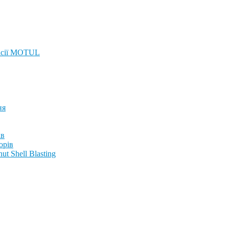
ісії MOTUL
ня
ів
орів
t Shell Blasting