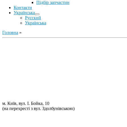
Підбір запчастин
Контакти
Українська
Русский
Українська
Головна
»
Ремонт ДВС
Ремонт ходової части
Обслуговування АКПП
Проточка гальмівних дисків
Реставрація рульових рейок
Розвал сходження 3D
Заправка кондиціонерів
Ремонт автоелектрики
Установка додаткового обладнання
Установка механічної протиугінної системи
Комп'ютерна Діагностика
м. Київ, вул. І. Бойка, 10
(на перехресті з вул. Здолбунівською)
098 548-10-04
066 090-40-11