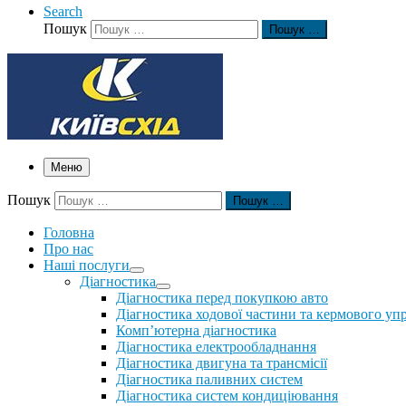
Search
Пошук
Пошук …
Меню
Пошук
Пошук …
Головна
Про нас
Наші послуги
Діагностика
Діагностика перед покупкою авто
Діагностика ходової частини та кермового уп
Комп’ютерна діагностика
Діагностика електрообладнання
Діагностика двигуна та трансмісії
Діагностика паливних систем
Діагностика систем кондиціювання