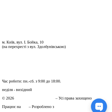
Проточка гальмівних дисків
Реставрація рульових рейок
Розвал сходження 3D
Заправка кондиціонерів
Ремонт автоелектрики
Установка додаткового обладнання
Установка механічної протиугінної системи
Комп'ютерна Діагностика
м. Київ, вул. І. Бойка, 10
(на перехресті з вул. Здолбунівською)
098 548-10-04
066 090-40-11
066 090-40-11
Час роботи: пн.-сб. з 9:00 до 18:00.
неділя - вихідний
© 2026
СТО в Киеве КиївСхід
– Усі права захищено
Працює на
WP
– Розроблено з
Тема Customizr