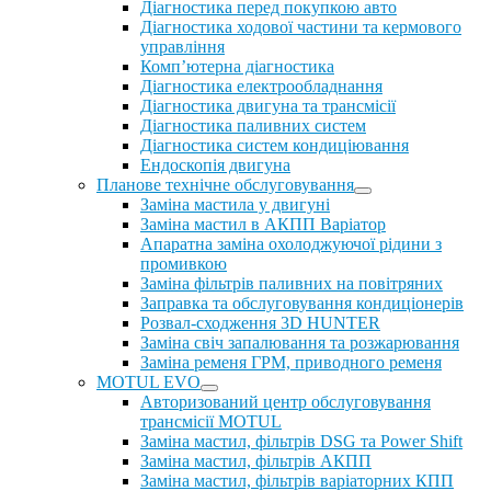
Діагностика перед покупкою авто
Діагностика ходової частини та кермового
управління
Комп’ютерна діагностика
Діагностика електрообладнання
Діагностика двигуна та трансмісії
Діагностика паливних систем
Діагностика систем кондиціювання
Ендоскопія двигуна
Планове технічне обслуговування
Заміна мастила у двигуні
Заміна мастил в АКПП Варіатор
Апаратна заміна охолоджуючої рідини з
промивкою
Заміна фільтрів паливних на повітряних
Заправка та обслуговування кондиціонерів
Розвал-сходження 3D HUNTER
Заміна свіч запалювання та розжарювання
Заміна ременя ГРМ, приводного ременя
MOTUL EVO
Авторизований центр обслуговування
трансмісії MOTUL
Заміна мастил, фільтрів DSG та Power Shift
Заміна мастил, фільтрів АКПП
Заміна мастил, фільтрів варіаторних КПП