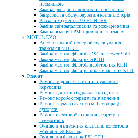
промивкою
Заміна фільтрів паливних на повітряних
Заправка та обслуговування кондиціонерів
Розвал-сходження 3D HUNTER
Заміна свіч запалювання та розжарювання
Заміна ременя ГРМ, приводного ременя
MOTUL EVO
Авторизований центр обслуговування
трансмісії MOTUL
Заміна мастил, фільтрів DSG та Power Shift
Заміна мастил, фільтрів АКПП
Заміна мастил, фільтрів варіаторних КПП
Заміна мастил, фільтрів роботизованих КПП
Ремонт
Ремонт ходової частини та рульового
керування
Ремонт двигунів будь-якої складності
Ремонт коробок передач та зчеплення
Ремонт тормозних систем. Реставрація
супортів
Ремонт електрообладнання, стартерів,
генераторів
Очищення впускних клапанів, колекторів
Walnut Shell Blasting
Очищення форсунок FSI, GDI