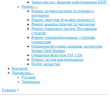
Заміна мастил, фільтрів роботизованих КПП
Ремонт
Ремонт ходової частини та рульового
керування
Ремонт двигунів будь-якої складності
Ремонт коробок передач та зчеплення
Ремонт тормозних систем. Реставрація
супортів
Ремонт електрообладнання, стартерів,
генераторів
Очищення впускних клапанів, колекторів
Walnut Shell Blasting
Очищення форсунок FSI, GDI
Ремонт систем кондиціювання
Підбір запчастин
Контакти
Українська
Русский
Українська
Головна
»
Ремонт ДВС
Ремонт ходової части
Обслуговування АКПП