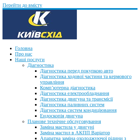
Перейти до вмісту
Головна
Про нас
Наші послуги
Діагностика
Діагностика перед покупкою авто
Діагностика ходової частини та кермового
управління
Комп’ютерна діагностика
Діагностика електрообладнання
Діагностика двигуна та трансмісії
Діагностика паливних систем
Діагностика систем кондиціювання
Ендоскопія двигуна
Планове технічне обслуговування
Заміна мастила у двигуні
Заміна мастил в АКПП Варіатор
Апаратна заміна охолоджуючої рідини з