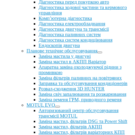
Діагностика перед покупкою авто
Діагностика ходової частини та кермового
управління
Комп’ютерна діагностика
Діагностика електрообладнання
Діагностика двигуна та трансмісії
Діагностика паливних систем
Діагностика систем кондиціювання
Ендоскопія двигуна
Планове технічне обслуговування
Заміна мастила у двигуні
Заміна мастил в АКПП Варіатор
Апаратна заміна охолоджуючої рідини з
промивкою
Заміна фільтрів паливних на повітряних
Заправка та обслуговування кондиціонерів
Розвал-сходження 3D HUNTER
Заміна свіч запалювання та розжарювання
Заміна ременя ГРМ, приводного ременя
MOTUL EVO
Авторизований центр обслуговування
трансмісії MOTUL
Заміна мастил, фільтрів DSG та Power Shift
Заміна мастил, фільтрів АКПП
Заміна мастил, фільтрів варіаторних КПП