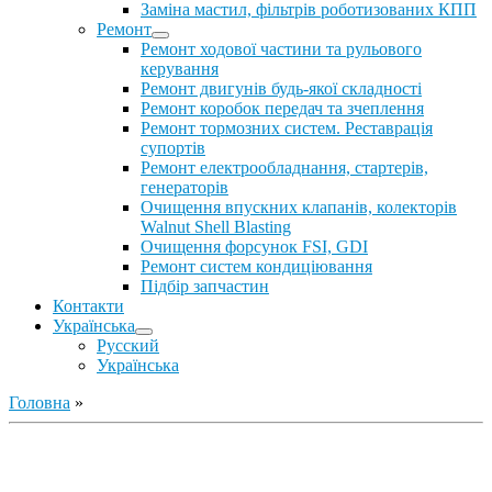
Заміна мастил, фільтрів роботизованих КПП
Ремонт
Ремонт ходової частини та рульового
керування
Ремонт двигунів будь-якої складності
Ремонт коробок передач та зчеплення
Ремонт тормозних систем. Реставрація
супортів
Ремонт електрообладнання, стартерів,
генераторів
Очищення впускних клапанів, колекторів
Walnut Shell Blasting
Очищення форсунок FSI, GDI
Ремонт систем кондиціювання
Підбір запчастин
Контакти
Українська
Русский
Українська
Головна
»
Ремонт ДВС
Ремонт ходової части
Обслуговування АКПП