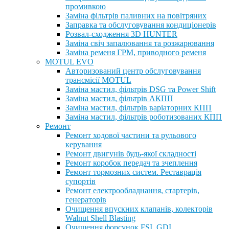
промивкою
Заміна фільтрів паливних на повітряних
Заправка та обслуговування кондиціонерів
Розвал-сходження 3D HUNTER
Заміна свіч запалювання та розжарювання
Заміна ременя ГРМ, приводного ременя
MOTUL EVO
Авторизований центр обслуговування
трансмісії MOTUL
Заміна мастил, фільтрів DSG та Power Shift
Заміна мастил, фільтрів АКПП
Заміна мастил, фільтрів варіаторних КПП
Заміна мастил, фільтрів роботизованих КПП
Ремонт
Ремонт ходової частини та рульового
керування
Ремонт двигунів будь-якої складності
Ремонт коробок передач та зчеплення
Ремонт тормозних систем. Реставрація
супортів
Ремонт електрообладнання, стартерів,
генераторів
Очищення впускних клапанів, колекторів
Walnut Shell Blasting
Очищення форсунок FSI, GDI