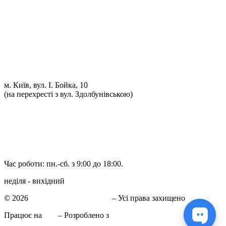
Проточка гальмівних дисків
Реставрація рульових рейок
Розвал сходження 3D
Заправка кондиціонерів
Ремонт автоелектрики
Установка додаткового обладнання
Установка механічної протиугінної системи
Комп'ютерна Діагностика
м. Київ, вул. І. Бойка, 10
(на перехресті з вул. Здолбунівською)
098 548-10-04
066 090-40-11
066 090-40-11
Час роботи: пн.-сб. з 9:00 до 18:00.
неділя - вихідний
© 2026
СТО в Киеве КиївСхід
– Усі права захищено
Працює на
WP
– Розроблено з
Тема Customizr