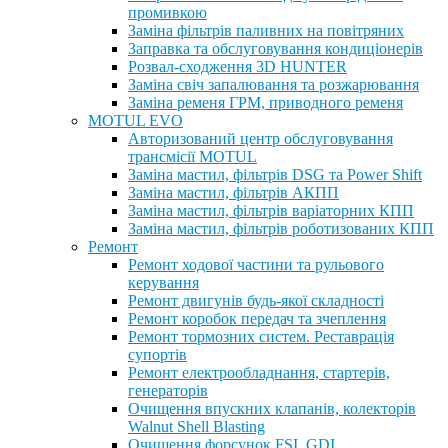
промивкою
Заміна фільтрів паливних на повітряних
Заправка та обслуговування кондиціонерів
Розвал-сходження 3D HUNTER
Заміна свіч запалювання та розжарювання
Заміна ременя ГРМ, приводного ременя
MOTUL EVO
Авторизований центр обслуговування
трансмісії MOTUL
Заміна мастил, фільтрів DSG та Power Shift
Заміна мастил, фільтрів АКПП
Заміна мастил, фільтрів варіаторних КПП
Заміна мастил, фільтрів роботизованих КПП
Ремонт
Ремонт ходової частини та рульового
керування
Ремонт двигунів будь-якої складності
Ремонт коробок передач та зчеплення
Ремонт тормозних систем. Реставрація
супортів
Ремонт електрообладнання, стартерів,
генераторів
Очищення впускних клапанів, колекторів
Walnut Shell Blasting
Очищення форсунок FSI, GDI