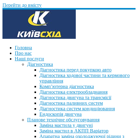
Перейти до вмісту
Головна
Про нас
Наші послуги
Діагностика
Діагностика перед покупкою авто
Діагностика ходової частини та кермового
управління
Комп’ютерна діагностика
Діагностика електрообладнання
Діагностика двигуна та трансмісії
Діагностика паливних систем
Діагностика систем кондиціювання
Ендоскопія двигуна
Планове технічне обслуговування
Заміна мастила у двигуні
Заміна мастил в АКПП Варіатор
Апаратна заміна охолоджуючої рідини з