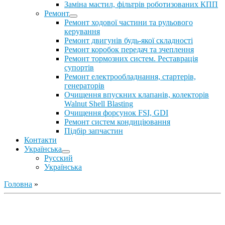
Заміна мастил, фільтрів роботизованих КПП
Ремонт
Ремонт ходової частини та рульового
керування
Ремонт двигунів будь-якої складності
Ремонт коробок передач та зчеплення
Ремонт тормозних систем. Реставрація
супортів
Ремонт електрообладнання, стартерів,
генераторів
Очищення впускних клапанів, колекторів
Walnut Shell Blasting
Очищення форсунок FSI, GDI
Ремонт систем кондиціювання
Підбір запчастин
Контакти
Українська
Русский
Українська
Головна
»
Ремонт ДВС
Ремонт ходової части
Обслуговування АКПП