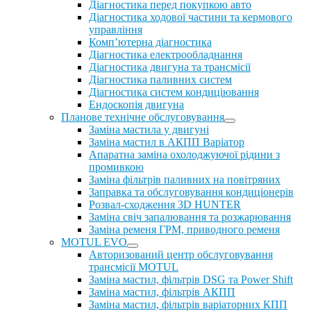
Діагностика перед покупкою авто
Діагностика ходової частини та кермового
управління
Комп’ютерна діагностика
Діагностика електрообладнання
Діагностика двигуна та трансмісії
Діагностика паливних систем
Діагностика систем кондиціювання
Ендоскопія двигуна
Планове технічне обслуговування
Заміна мастила у двигуні
Заміна мастил в АКПП Варіатор
Апаратна заміна охолоджуючої рідини з
промивкою
Заміна фільтрів паливних на повітряних
Заправка та обслуговування кондиціонерів
Розвал-сходження 3D HUNTER
Заміна свіч запалювання та розжарювання
Заміна ременя ГРМ, приводного ременя
MOTUL EVO
Авторизований центр обслуговування
трансмісії MOTUL
Заміна мастил, фільтрів DSG та Power Shift
Заміна мастил, фільтрів АКПП
Заміна мастил, фільтрів варіаторних КПП