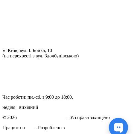
Проточка гальмівних дисків
Реставрація рульових рейок
Розвал сходження 3D
Заправка кондиціонерів
Ремонт автоелектрики
Установка додаткового обладнання
Установка механічної протиугінної системи
Комп'ютерна Діагностика
м. Київ, вул. І. Бойка, 10
(на перехресті з вул. Здолбунівською)
098 548-10-04
066 090-40-11
066 090-40-11
Час роботи: пн.-сб. з 9:00 до 18:00.
неділя - вихідний
© 2026
СТО в Киеве КиївСхід
– Усі права захищено
Працює на
WP
– Розроблено з
Тема Customizr