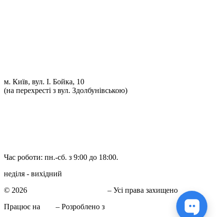
Проточка гальмівних дисків
Реставрація рульових рейок
Розвал сходження 3D
Заправка кондиціонерів
Ремонт автоелектрики
Установка додаткового обладнання
Установка механічної протиугінної системи
Комп'ютерна Діагностика
м. Київ, вул. І. Бойка, 10
(на перехресті з вул. Здолбунівською)
098 548-10-04
066 090-40-11
066 090-40-11
Час роботи: пн.-сб. з 9:00 до 18:00.
неділя - вихідний
© 2026
СТО в Киеве КиївСхід
– Усі права захищено
Працює на
WP
– Розроблено з
Тема Customizr