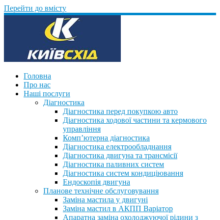
Перейти до вмісту
Головна
Про нас
Наші послуги
Діагностика
Діагностика перед покупкою авто
Діагностика ходової частини та кермового
управління
Комп’ютерна діагностика
Діагностика електрообладнання
Діагностика двигуна та трансмісії
Діагностика паливних систем
Діагностика систем кондиціювання
Ендоскопія двигуна
Планове технічне обслуговування
Заміна мастила у двигуні
Заміна мастил в АКПП Варіатор
Апаратна заміна охолоджуючої рідини з