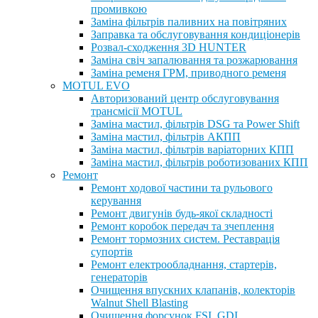
промивкою
Заміна фільтрів паливних на повітряних
Заправка та обслуговування кондиціонерів
Розвал-сходження 3D HUNTER
Заміна свіч запалювання та розжарювання
Заміна ременя ГРМ, приводного ременя
MOTUL EVO
Авторизований центр обслуговування
трансмісії MOTUL
Заміна мастил, фільтрів DSG та Power Shift
Заміна мастил, фільтрів АКПП
Заміна мастил, фільтрів варіаторних КПП
Заміна мастил, фільтрів роботизованих КПП
Ремонт
Ремонт ходової частини та рульового
керування
Ремонт двигунів будь-якої складності
Ремонт коробок передач та зчеплення
Ремонт тормозних систем. Реставрація
супортів
Ремонт електрообладнання, стартерів,
генераторів
Очищення впускних клапанів, колекторів
Walnut Shell Blasting
Очищення форсунок FSI, GDI