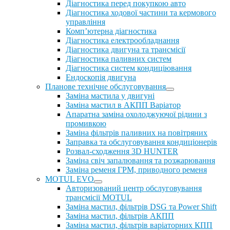
Діагностика перед покупкою авто
Діагностика ходової частини та кермового
управління
Комп’ютерна діагностика
Діагностика електрообладнання
Діагностика двигуна та трансмісії
Діагностика паливних систем
Діагностика систем кондиціювання
Ендоскопія двигуна
Планове технічне обслуговування
Заміна мастила у двигуні
Заміна мастил в АКПП Варіатор
Апаратна заміна охолоджуючої рідини з
промивкою
Заміна фільтрів паливних на повітряних
Заправка та обслуговування кондиціонерів
Розвал-сходження 3D HUNTER
Заміна свіч запалювання та розжарювання
Заміна ременя ГРМ, приводного ременя
MOTUL EVO
Авторизований центр обслуговування
трансмісії MOTUL
Заміна мастил, фільтрів DSG та Power Shift
Заміна мастил, фільтрів АКПП
Заміна мастил, фільтрів варіаторних КПП