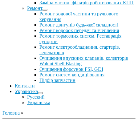
Заміна мастил, фільтрів роботизованих КПП
Ремонт
Ремонт ходової частини та рульового
керування
Ремонт двигунів будь-якої складності
Ремонт коробок передач та зчеплення
Ремонт тормозних систем. Реставрація
супортів
Ремонт електрообладнання, стартерів,
генераторів
Очищення впускних клапанів, колекторів
Walnut Shell Blasting
Очищення форсунок FSI, GDI
Ремонт систем кондиціювання
Підбір запчастин
Контакти
Українська
Русский
Українська
Головна
»
Ремонт ДВС
Ремонт ходової части
Обслуговування АКПП