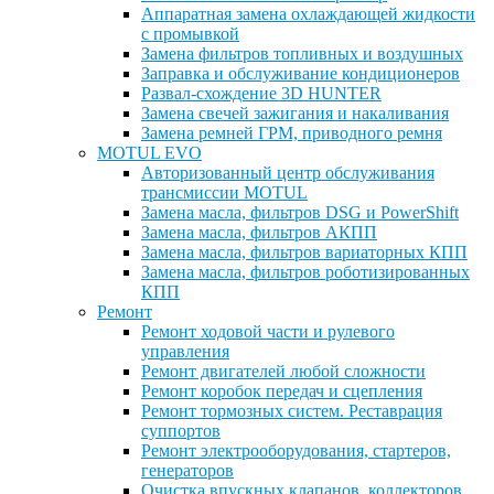
Аппаратная замена охлаждающей жидкости
с промывкой
Замена фильтров топливных и воздушных
Заправка и обслуживание кондиционеров
Развал-схождение 3D HUNTER
Замена свечей зажигания и накаливания
Замена ремней ГРМ, приводного ремня
MOTUL EVO
Авторизованный центр обслуживания
трансмиссии MOTUL
Замена масла, фильтров DSG и PowerShift
Замена масла, фильтров АКПП
Замена масла, фильтров вариаторных КПП
Замена масла, фильтров роботизированных
КПП
Ремонт
Ремонт ходовой части и рулевого
управления
Ремонт двигателей любой сложности
Ремонт коробок передач и сцепления
Ремонт тормозных систем. Реставрация
суппортов
Ремонт электрооборудования, стартеров,
генераторов
Очистка впускных клапанов, коллекторов