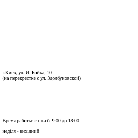
Ремонт ДВС
Ремонт ходовой части
Обслуживание АКПП
Проточка тормозных дисков
Реставрация рулевых реек
Развал схождение 3D
Заправка кондиционеров
Ремонт автоэлектрики
Установка дополнительного оборудования
Установка механической противоугонной системы
Компьютерная диагностика
г.Киев, ул. И. Бойка, 10
(на перекрестке с ул. Здолбуновской)
098 548-10-04
066 090-40-11
066 090-40-11
Время работы: с пн-сб. 9:00 до 18:00.
неділя - вихідний