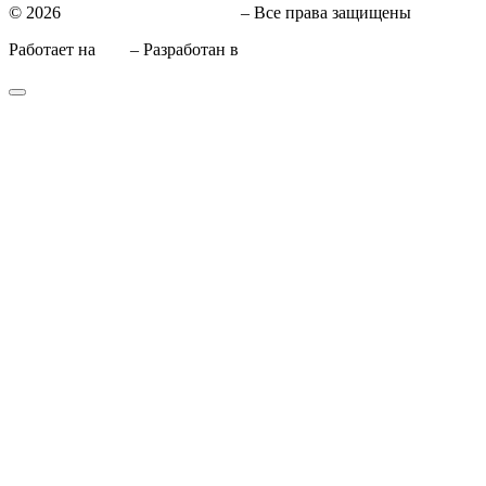
© 2026
СТО в Киеве КиївСхід
– Все права защищены
Работает на
WP
– Разработан в
Тема Customizr