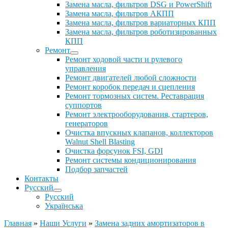
Замена масла, фильтров DSG и PowerShift
Замена масла, фильтров АКПП
Замена масла, фильтров вариаторных КПП
Замена масла, фильтров роботизированных
КПП
Ремонт
Ремонт ходовой части и рулевого
управления
Ремонт двигателей любой сложности
Ремонт коробок передач и сцепления
Ремонт тормозных систем. Реставрация
суппортов
Ремонт электрооборудования, стартеров,
генераторов
Очистка впускных клапанов, коллекторов
Walnut Shell Blasting
Очистка форсунок FSI, GDI
Ремонт системы кондиционирования
Подбор запчастей
Контакты
Русский
Русский
Українська
Главная
»
Наши Услуги
»
Замена задних амортизаторов в