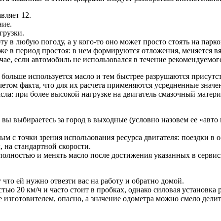
вляет 12.
ние.
грузки.
у в любую погоду, а у кого-то оно может просто стоять на парко
же в период простоя: в нем формируются отложения, меняется вя
ае, если автомобиль не использовался в течение рекомендуемог
м больше используется масло и тем быстрее разрушаются прису
учетом факта, что для их расчета применяются усредненные зна
сла: при более высокой нагрузке на двигатель смазочный материа
вы выбираетесь за город в выходные (условно назовем ее «авто 
м с точки зрения использования ресурса двигателя: поездки в 
, на стандартной скорости.
полностью и менять масло после достижения указанных в сервис
 что ей нужно отвезти вас на работу и обратно домой.
тью 20 км/ч и часто стоит в пробках, однако силовая установка 
 изготовителем, опасно, а значение одометра можно смело делить