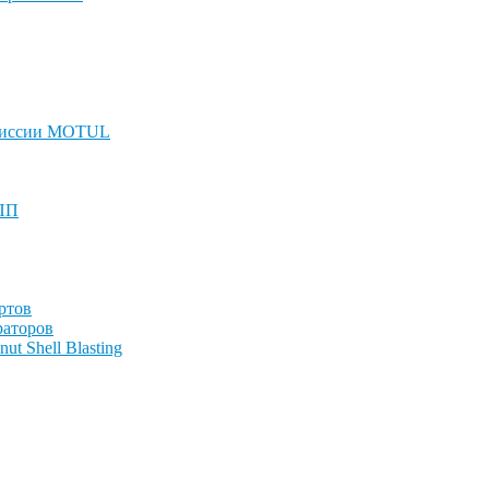
смиссии MOTUL
КПП
ртов
раторов
t Shell Blasting