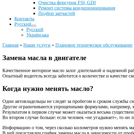
Очистка форсунок FSI, GDI
Ремонт системы кондиционирования
Подбор запчастей
Контакты
Русский
Русский
Українська
Главная
»
Наши услуги
»
Плановое техническое обслуживание
Замена масла в двигателе
Качественное моторное масло залог длительной и надежной ра
Опытный водитель всегда заботится о количестве и качестве см
Когда нужно менять масло?
Одни автовладельцы не следят за пробегом и сроком службы сма
Другие ограничиваются упрощенными формулами, например, ме
Результатом в первом случае может оказаться весьма существен
Во втором случае больше: если человек «не угадывает», то он 
Информацию о том, через сколько километров нужно менять ма
В ней представлен график замены масла в зависимости от про