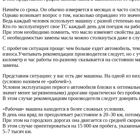
Начнём со срока. Он обычно измеряется в месяцах и часто соста
Однако возникает вопрос о том, насколько оправдано это значе
Ведь каждый человек использует машину с разной степенью на
Кто-то эксплуатирует свое ТС каждый день для поездок на работ
При этом необходимо помнить, что масло изменяет свойства да
С необходимостью замены масла можно столкнуться даже в случ
С пробегом ситуация проще: чем больше ездит автомобиль, те
износа.Учитывать рекомендации производителя следует, но с 
километр и час работы по-разному сказывается на состоянии ма
замены.
Представим ситуацию: у вас есть две машины. На одной из них 
(условно назовем ее «рабочей»).
Условия эксплуатации первого автомобиля близки к оптимальны
значит менее загрязненными) дорогами практически без пробок
В этом случае рекомендациям производителя следует доверять 
«Рабочая» машина находится в более сложных условиях.
В день она вряд ли преодолевает расстояние в 20–30 км, потому
При этом на городских дорогах она двигается со средней скорос
В этом случае ориентироваться на 15 000 км пробега, указанные
5–7 тысяч км.