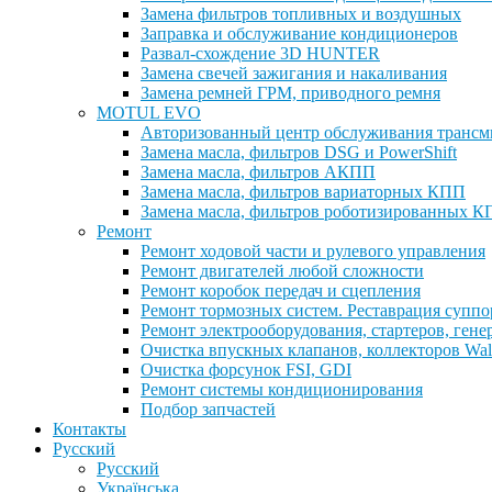
Замена фильтров топливных и воздушных
Заправка и обслуживание кондиционеров
Развал-схождение 3D HUNTER
Замена свечей зажигания и накаливания
Замена ремней ГРМ, приводного ремня
MOTUL EVO
Авторизованный центр обслуживания тран
Замена масла, фильтров DSG и PowerShift
Замена масла, фильтров АКПП
Замена масла, фильтров вариаторных КПП
Замена масла, фильтров роботизированных 
Ремонт
Ремонт ходовой части и рулевого управления
Ремонт двигателей любой сложности
Ремонт коробок передач и сцепления
Ремонт тормозных систем. Реставрация суппо
Ремонт электрооборудования, стартеров, гене
Очистка впускных клапанов, коллекторов Walnu
Очистка форсунок FSI, GDI
Ремонт системы кондиционирования
Подбор запчастей
Контакты
Русский
Русский
Українська