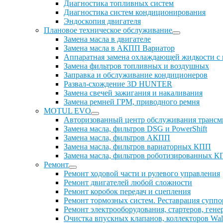
Диагностика топливных систем
Диагностика систем кондиционирования
Эндоскопия двигателя
Плановое техническое обслуживание
Замена масла в двигателе
Замена масла в АКПП Вариатор
Аппаратная замена охлаждающей жидкости с
Замена фильтров топливных и воздушных
Заправка и обслуживание кондиционеров
Развал-схождение 3D HUNTER
Замена свечей зажигания и накаливания
Замена ремней ГРМ, приводного ремня
MOTUL EVO
Авторизованный центр обслуживания тран
Замена масла, фильтров DSG и PowerShift
Замена масла, фильтров АКПП
Замена масла, фильтров вариаторных КПП
Замена масла, фильтров роботизированных 
Ремонт
Ремонт ходовой части и рулевого управления
Ремонт двигателей любой сложности
Ремонт коробок передач и сцепления
Ремонт тормозных систем. Реставрация суппо
Ремонт электрооборудования, стартеров, гене
Очистка впускных клапанов, коллекторов Walnu