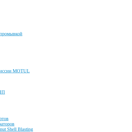
 промывкой
смиссии MOTUL
КПП
ртов
раторов
t Shell Blasting