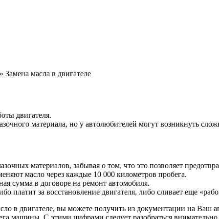
»
Замена масла в двигателе
боты двигателя.
азочного материала, но у автолюбителей могут возникнуть сложн
зочных материалов, забывая о том, что это позволяет предотвра
няют масло через каждые 10 000 километров пробега.
ная сумма в договоре на ремонт автомобиля.
либо платит за восстановление двигателя, либо сливает еще «раб
сло в двигателе, вы можете получить из документации на Ваш а
бега машины. С этими цифрами следует разобраться внимательно