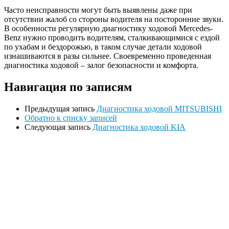
Часто неисправности могут быть выявлены даже при
отсутствии жалоб со стороны водителя на посторонние звуки.
В особенности регулярную диагностику ходовой Mercedes-
Benz нужно проводить водителям, сталкивающимися с ездой
по ухабам и бездорожью, в таком случае детали ходовой
изнашиваются в разы сильнее. Своевременно проведенная
диагностика ходовой – залог безопасности и комфорта.
Навигация по записям
Предыдущая запись
Диагностика ходовой MITSUBISHI
Обратно к списку записей
Следующая запись
Диагностика ходовой KIA
Ремонт ДВС
Ремонт ходовой части
Обслуживание АКПП
Проточка тормозных дисков
Реставрация рулевых реек
Развал схождение 3D
Заправка кондиционеров
Ремонт автоэлектрики
Установка дополнительного оборудования
Установка механической противоугонной системы