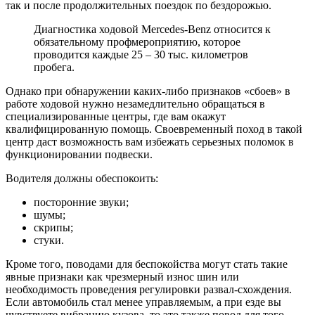
так и после продолжительных поездок по бездорожью.
Диагностика ходовой Mercedes-Benz относится к
обязательному профмероприятию, которое
проводится каждые 25 – 30 тыс. километров
пробега.
Однако при обнаружении каких-либо признаков «сбоев» в
работе ходовой нужно незамедлительно обращаться в
специализированные центры, где вам окажут
квалифицированную помощь. Своевременный поход в такой
центр даст возможность вам избежать серьезных поломок в
функционировании подвески.
Водителя должны обеспокоить:
посторонние звуки;
шумы;
скрипы;
стуки.
Кроме того, поводами для беспокойства могут стать такие
явные признаки как чрезмерный износ шин или
необходимость проведения регулировки развал-схождения.
Если автомобиль стал менее управляемым, а при езде вы
чувствуете вибрацию кузова, то это также повод для того,