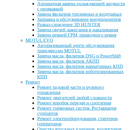
Аппаратная замена охлаждающей жидкости
с промывкой
Замена фильтров топливных и воздушных
Заправка и обслуживание кондиционеров
Развал-схождение 3D HUNTER
Замена свечей зажигания и накаливания
Замена ремней ГРМ, приводного ремня
MOTUL EVO
Авторизованный центр обслуживания
трансмиссии MOTUL
Замена масла, фильтров DSG и PowerShift
Замена масла, фильтров АКПП
Замена масла, фильтров вариаторных КПП
Замена масла, фильтров роботизированных
КПП
Ремонт
Ремонт ходовой части и рулевого
управления
Ремонт двигателей любой сложности
Ремонт коробок передач и сцепления
Ремонт тормозных систем. Реставрация
суппортов
Ремонт электрооборудования, стартеров,
генераторов
Очистка впускных клапанов, коллекторов