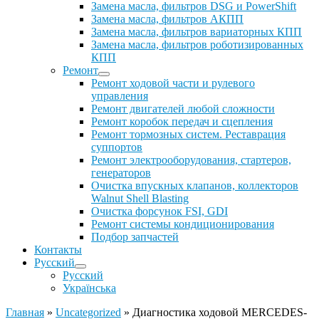
Замена масла, фильтров DSG и PowerShift
Замена масла, фильтров АКПП
Замена масла, фильтров вариаторных КПП
Замена масла, фильтров роботизированных
КПП
Ремонт
Ремонт ходовой части и рулевого
управления
Ремонт двигателей любой сложности
Ремонт коробок передач и сцепления
Ремонт тормозных систем. Реставрация
суппортов
Ремонт электрооборудования, стартеров,
генераторов
Очистка впускных клапанов, коллекторов
Walnut Shell Blasting
Очистка форсунок FSI, GDI
Ремонт системы кондиционирования
Подбор запчастей
Контакты
Русский
Русский
Українська
Главная
»
Uncategorized
»
Диагностика ходовой MERCEDES-