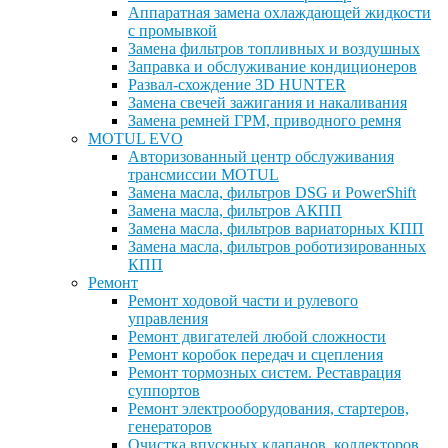
Аппаратная замена охлаждающей жидкости
с промывкой
Замена фильтров топливных и воздушных
Заправка и обслуживание кондиционеров
Развал-схождение 3D HUNTER
Замена свечей зажигания и накаливания
Замена ремней ГРМ, приводного ремня
MOTUL EVO
Авторизованный центр обслуживания
трансмиссии MOTUL
Замена масла, фильтров DSG и PowerShift
Замена масла, фильтров АКПП
Замена масла, фильтров вариаторных КПП
Замена масла, фильтров роботизированных
КПП
Ремонт
Ремонт ходовой части и рулевого
управления
Ремонт двигателей любой сложности
Ремонт коробок передач и сцепления
Ремонт тормозных систем. Реставрация
суппортов
Ремонт электрооборудования, стартеров,
генераторов
Очистка впускных клапанов, коллекторов