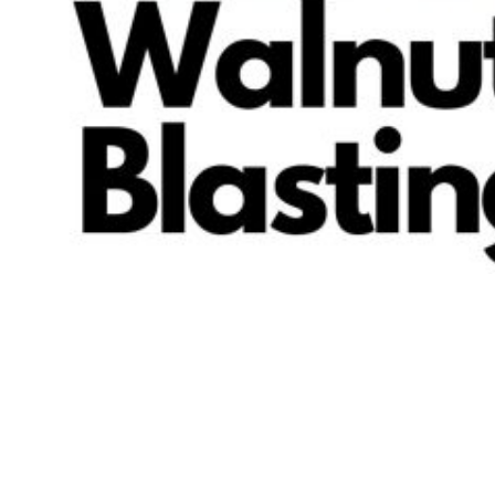
Ремонт ДВС
Ремонт ходовой части
Обслуживание АКПП
Проточка тормозных дисков
Реставрация рулевых реек
Развал схождение 3D
Заправка кондиционеров
Ремонт автоэлектрики
Установка дополнительного оборудования
Установка механической противоугонной системы