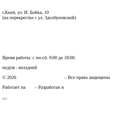
Компьютерная диагностика
г.Киев, ул. И. Бойка, 10
(на перекрестке с ул. Здолбуновской)
098 548-10-04
066 090-40-11
066 090-40-11
Время работы: с пн-сб. 9:00 до 18:00.
неділя - вихідний
© 2026
СТО в Киеве КиївСхід
– Все права защищены
Работает на
WP
– Разработан в
Тема Customizr