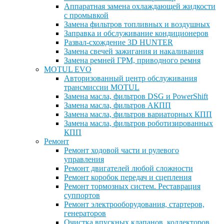
Аппаратная замена охлаждающей жидкости
с промывкой
Замена фильтров топливных и воздушных
Заправка и обслуживание кондиционеров
Развал-схождение 3D HUNTER
Замена свечей зажигания и накаливания
Замена ремней ГРМ, приводного ремня
MOTUL EVO
Авторизованный центр обслуживания
трансмиссии MOTUL
Замена масла, фильтров DSG и PowerShift
Замена масла, фильтров АКПП
Замена масла, фильтров вариаторных КПП
Замена масла, фильтров роботизированных
КПП
Ремонт
Ремонт ходовой части и рулевого
управления
Ремонт двигателей любой сложности
Ремонт коробок передач и сцепления
Ремонт тормозных систем. Реставрация
суппортов
Ремонт электрооборудования, стартеров,
генераторов
Очистка впускных клапанов, коллекторов