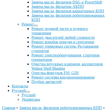
Замена масла, фильтров DSG и PowerShift
Замена масла, фильтров АКПП
Замена масла, фильтров вариаторных КПП
Замена масла, фильтров роботизированных
КПП
Ремонт
Ремонт ходовой части и рулевого
управления
Ремонт двигателей любой сложности
Ремонт коробок передач и сцепления
Ремонт тормозных систем. Реставрация
суппортов
Ремонт электрооборудования, стартеров,
генераторов
Очистка впускных клапанов, коллекторов
Walnut Shell Blasting
Очистка форсунок FSI, GDI
Ремонт системы кондиционирования
Подбор запчастей
Контакты
Русский
Русский
Українська
Главная
»
Замена масла, фильтров роботизированных КПП
»