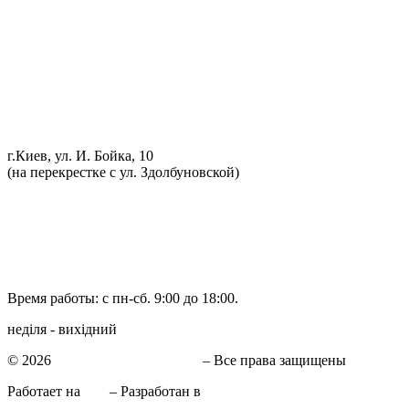
Проточка тормозных дисков
Реставрация рулевых реек
Развал схождение 3D
Заправка кондиционеров
Ремонт автоэлектрики
Установка дополнительного оборудования
Установка механической противоугонной системы
Компьютерная диагностика
г.Киев, ул. И. Бойка, 10
(на перекрестке с ул. Здолбуновской)
098 548-10-04
066 090-40-11
066 090-40-11
Время работы: с пн-сб. 9:00 до 18:00.
неділя - вихідний
© 2026
СТО в Киеве КиївСхід
– Все права защищены
Работает на
WP
– Разработан в
Тема Customizr