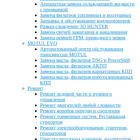
Аппаратная замена охлаждающей жидкости
с промывкой
Замена фильтров топливных и воздушных
Заправка и обслуживание кондиционеров
Развал-схождение 3D HUNTER
Замена свечей зажигания и накаливания
Замена ремней ГРМ, приводного ремня
MOTUL EVO
Авторизованный центр обслуживания
трансмиссии MOTUL
Замена масла, фильтров DSG и PowerShift
Замена масла, фильтров АКПП
Замена масла, фильтров вариаторных КПП
Замена масла, фильтров роботизированных
КПП
Ремонт
Ремонт ходовой части и рулевого
управления
Ремонт двигателей любой сложности
Ремонт коробок передач и сцепления
Ремонт тормозных систем. Реставрация
суппортов
Ремонт электрооборудования, стартеров,
генераторов
Очистка впускных клапанов, коллекторов