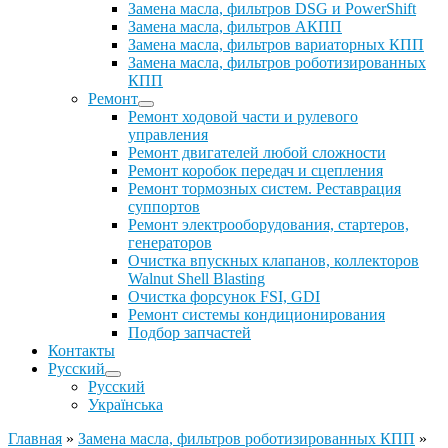
Замена масла, фильтров DSG и PowerShift
Замена масла, фильтров АКПП
Замена масла, фильтров вариаторных КПП
Замена масла, фильтров роботизированных
КПП
Ремонт
Ремонт ходовой части и рулевого
управления
Ремонт двигателей любой сложности
Ремонт коробок передач и сцепления
Ремонт тормозных систем. Реставрация
суппортов
Ремонт электрооборудования, стартеров,
генераторов
Очистка впускных клапанов, коллекторов
Walnut Shell Blasting
Очистка форсунок FSI, GDI
Ремонт системы кондиционирования
Подбор запчастей
Контакты
Русский
Русский
Українська
Главная
»
Замена масла, фильтров роботизированных КПП
»