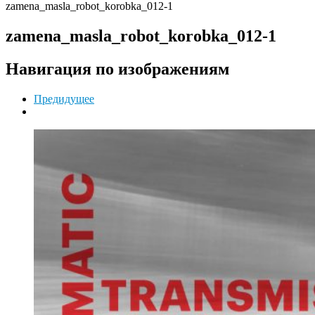
zamena_masla_robot_korobka_012-1
zamena_masla_robot_korobka_012-1
Навигация по изображениям
Предидущее