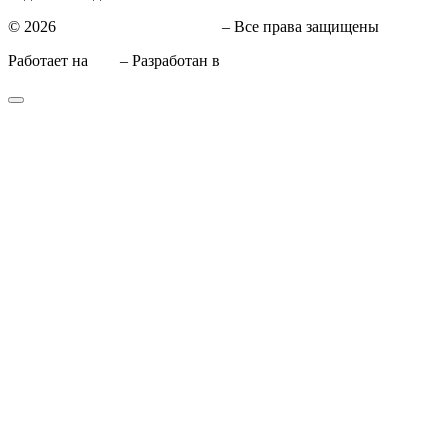
© 2026
СТО в Киеве КиївСхід
– Все права защищены
Работает на
WP
– Разработан в
Тема Customizr