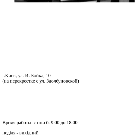
Ремонт ДВС
Ремонт ходовой части
Обслуживание АКПП
Проточка тормозных дисков
Реставрация рулевых реек
Развал схождение 3D
Заправка кондиционеров
Ремонт автоэлектрики
Установка дополнительного оборудования
Установка механической противоугонной системы
Компьютерная диагностика
г.Киев, ул. И. Бойка, 10
(на перекрестке с ул. Здолбуновской)
098 548-10-04
066 090-40-11
066 090-40-11
Время работы: с пн-сб. 9:00 до 18:00.
неділя - вихідний