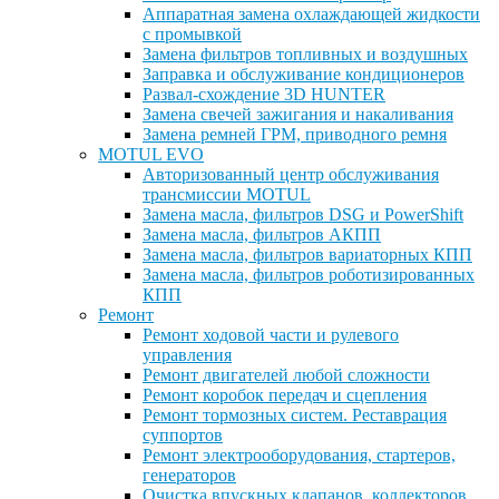
Аппаратная замена охлаждающей жидкости
с промывкой
Замена фильтров топливных и воздушных
Заправка и обслуживание кондиционеров
Развал-схождение 3D HUNTER
Замена свечей зажигания и накаливания
Замена ремней ГРМ, приводного ремня
MOTUL EVO
Авторизованный центр обслуживания
трансмиссии MOTUL
Замена масла, фильтров DSG и PowerShift
Замена масла, фильтров АКПП
Замена масла, фильтров вариаторных КПП
Замена масла, фильтров роботизированных
КПП
Ремонт
Ремонт ходовой части и рулевого
управления
Ремонт двигателей любой сложности
Ремонт коробок передач и сцепления
Ремонт тормозных систем. Реставрация
суппортов
Ремонт электрооборудования, стартеров,
генераторов
Очистка впускных клапанов, коллекторов