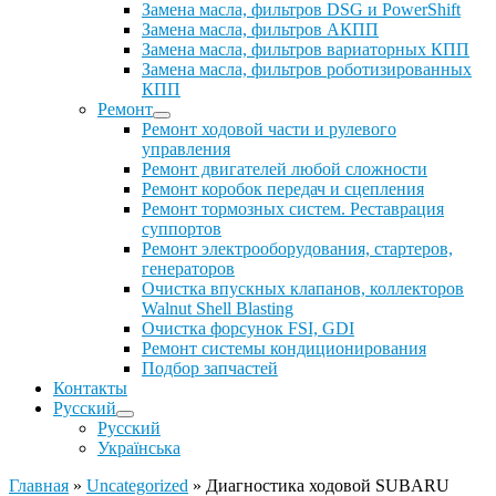
Замена масла, фильтров DSG и PowerShift
Замена масла, фильтров АКПП
Замена масла, фильтров вариаторных КПП
Замена масла, фильтров роботизированных
КПП
Ремонт
Ремонт ходовой части и рулевого
управления
Ремонт двигателей любой сложности
Ремонт коробок передач и сцепления
Ремонт тормозных систем. Реставрация
суппортов
Ремонт электрооборудования, стартеров,
генераторов
Очистка впускных клапанов, коллекторов
Walnut Shell Blasting
Очистка форсунок FSI, GDI
Ремонт системы кондиционирования
Подбор запчастей
Контакты
Русский
Русский
Українська
Главная
»
Uncategorized
»
Диагностика ходовой SUBARU