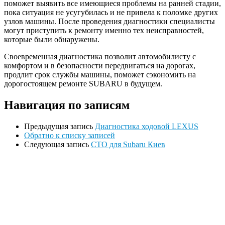
поможет выявить все имеющиеся проблемы на ранней стадии,
пока ситуация не усугубилась и не привела к поломке других
узлов машины. После проведения диагностики специалисты
могут приступить к ремонту именно тех неисправностей,
которые были обнаружены.
Своевременная диагностика позволит автомобилисту с
комфортом и в безопасности передвигаться на дорогах,
продлит срок службы машины, поможет сэкономить на
дорогостоящем ремонте SUBARU в будущем.
Навигация по записям
Предыдущая запись
Диагностика ходовой LEXUS
Обратно к списку записей
Следующая запись
СТО для Subaru Киев
Ремонт ДВС
Ремонт ходовой части
Обслуживание АКПП
Проточка тормозных дисков
Реставрация рулевых реек
Развал схождение 3D
Заправка кондиционеров
Ремонт автоэлектрики