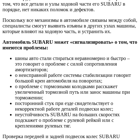
том, что все детали и узлы ходовой части его SUBARU в
порядке, нет никаких поломок и дефектов.
Поскольку все механизмы в автомобиле связаны между собой,
специалисты смогут выявить изъяны в других узлах машины,
которые влияют на ходовую часть, и устранить их.
Автомобиль SUBARU может «сигнализировать» о том, что
имеются проблемы:
шины авто стали стираться неравномерно и быстро –
это говорит о проблеме с силой сопротивления
амортизаторов;
о неисправной работе системы стабилизации говорит
большой крен автомобиля на поворотах;
о проблеме с тормозными колодками расскажет
увеличенный тормозной путь или занос машины при
торможении;
посторонний стук при езде свидетельствует о
некорректной работе деталей подвески колес;
неустойчивость SUBARU на больших скоростях
подскажет о проблеме с рулевой рейкой или с
креплениями рулевых тяг.
Проверка передней и задней подвесок колес SUBARU