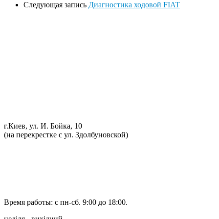
Следующая запись
Диагностика ходовой FIAT
Ремонт ДВС
Ремонт ходовой части
Обслуживание АКПП
Проточка тормозных дисков
Реставрация рулевых реек
Развал схождение 3D
Заправка кондиционеров
Ремонт автоэлектрики
Установка дополнительного оборудования
Установка механической противоугонной системы
Компьютерная диагностика
г.Киев, ул. И. Бойка, 10
(на перекрестке с ул. Здолбуновской)
098 548-10-04
066 090-40-11
066 090-40-11
Время работы: с пн-сб. 9:00 до 18:00.
неділя - вихідний