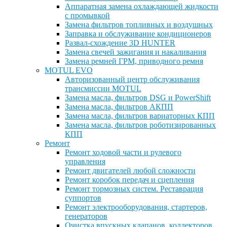
Аппаратная замена охлаждающей жидкости
с промывкой
Замена фильтров топливных и воздушных
Заправка и обслуживание кондиционеров
Развал-схождение 3D HUNTER
Замена свечей зажигания и накаливания
Замена ремней ГРМ, приводного ремня
MOTUL EVO
Авторизованный центр обслуживания
трансмиссии MOTUL
Замена масла, фильтров DSG и PowerShift
Замена масла, фильтров АКПП
Замена масла, фильтров вариаторных КПП
Замена масла, фильтров роботизированных
КПП
Ремонт
Ремонт ходовой части и рулевого
управления
Ремонт двигателей любой сложности
Ремонт коробок передач и сцепления
Ремонт тормозных систем. Реставрация
суппортов
Ремонт электрооборудования, стартеров,
генераторов
Очистка впускных клапанов, коллекторов