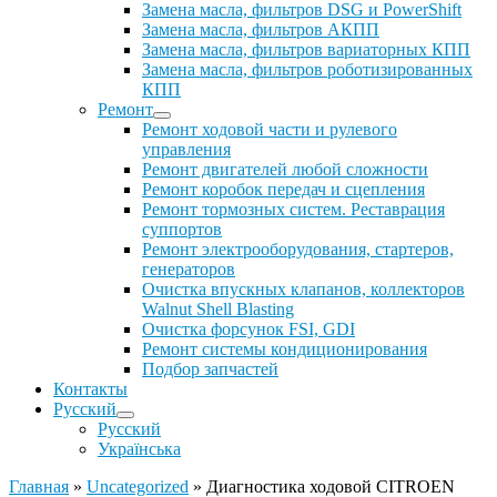
Замена масла, фильтров DSG и PowerShift
Замена масла, фильтров АКПП
Замена масла, фильтров вариаторных КПП
Замена масла, фильтров роботизированных
КПП
Ремонт
Ремонт ходовой части и рулевого
управления
Ремонт двигателей любой сложности
Ремонт коробок передач и сцепления
Ремонт тормозных систем. Реставрация
суппортов
Ремонт электрооборудования, стартеров,
генераторов
Очистка впускных клапанов, коллекторов
Walnut Shell Blasting
Очистка форсунок FSI, GDI
Ремонт системы кондиционирования
Подбор запчастей
Контакты
Русский
Русский
Українська
Главная
»
Uncategorized
»
Диагностика ходовой CITROEN