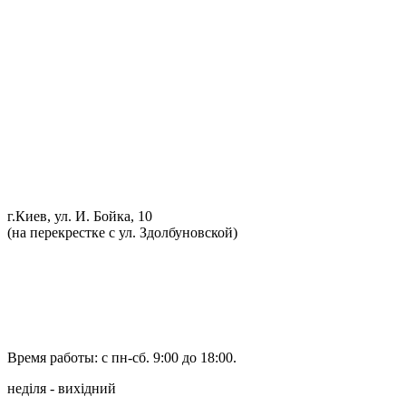
Ремонт ДВС
Ремонт ходовой части
Обслуживание АКПП
Проточка тормозных дисков
Реставрация рулевых реек
Развал схождение 3D
Заправка кондиционеров
Ремонт автоэлектрики
Установка дополнительного оборудования
Установка механической противоугонной системы
Компьютерная диагностика
г.Киев, ул. И. Бойка, 10
(на перекрестке с ул. Здолбуновской)
098 548-10-04
066 090-40-11
066 090-40-11
Время работы: с пн-сб. 9:00 до 18:00.
неділя - вихідний