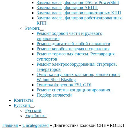
Замена масла, фильтров DSG и PowerShift
Замена масла, фильтров АКПП
Замена масла, фильтров вариаторных КПП
Замена масла, фильтров роботизированных
КПП
Ремонт
Ремонт ходовой части и рулевого
управления
Ремонт двигателей любой сложности
Ремонт коробок передач и сцепления
Ремонт тормозных систем. Реставрация
суппортов
Ремонт электрооборудования, стартеров,
генераторов
Очистка впускных клапанов, коллекторов
Walnut Shell Blasting
Очистка форсунок FSI, GDI
Ремонт системы кондиционирования
Подбор запчастей
Контакты
Русский
Русский
Українська
Главная
»
Uncategorized
»
Диагностика ходовой CHEVROLET