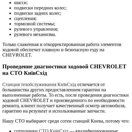
шасси;
подвески передних колес;
подвески задних колес;
сцепления;
тормозной системы;
рулевого управления;
рулевого механизма.
Только слаженная и откорректированная работа элементов
ходовой обеспечит плавную и безопасную езду на
CHEVROLET.
Проведение диагностики ходовой CHEVROLET
на СТО КиївСхід
Станция техобслуживания КиївСхід
отличается от
большинства других предоставлением гарантии на
выполненные работы. То есть, после проведения диагностики
ходовой CHEVROLET и произведенного по необходимости
ремонта, клиент получает качественный осмотр автомобиля,
гарантию на результат и использованные запчасти.
Нашу СТО выбирают среди сотен станций Киева, потому что:
сотрудники
СТО КиївСхід
— квалифицированные