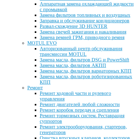
Аппаратная замена охлаждающей жидкости
с промывкой
Замена фильтров топливных и воздушных
Заправка и обслуживание кондиционеров
Развал-схождение 3D HUNTER
Замена свечей зажигания и накаливания
Замена ремней ГРМ, приводного ремня
MOTUL EVO
Авторизованный центр обслуживания
трансмиссии MOTUL
Замена масла, фильтров DSG и PowerShift
Замена масла, фильтров АКПП
Замена масла, фильтров вариаторных КПП
Замена масла, фильтров роботизированных
КПП
Ремонт
Ремонт ходовой части и рулевого
управления
Ремонт двигателей любой сложности
Ремонт коробок передач и сцепления
Ремонт тормозных систем. Реставрация
суппортов
Ремонт электрооборудования, стартеров,
генераторов
Очистка впускных клапанов, коллекторов