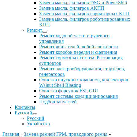
Замена масла, фильтров DSG и PowerShift
Замена масла, фильтров АКПП
Замена масла, фильтров вариаторных КПП
Замена масла, фильтров роботизированных
КПП
Ремонт
Ремонт ходовой части и рулевого
управления
Ремонт двигателей любой сложности
Ремонт коробок передач и сцепления
Ремонт тормозных систем. Реставрация
суппортов
Ремонт электрооборудования, стартеров,
генераторов
Очистка впускных клапанов, коллекторов
Walnut Shell Blasting
Очистка форсунок FSI, GDI
Ремонт системы кондиционирования
Подбор запчастей
Контакты
Русский
Русский
Українська
Главная
»
Замена ремней ГРМ, приводного ремня
»