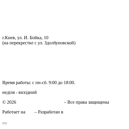
Развал схождение 3D
Заправка кондиционеров
Ремонт автоэлектрики
Установка дополнительного оборудования
Установка механической противоугонной системы
Компьютерная диагностика
г.Киев, ул. И. Бойка, 10
(на перекрестке с ул. Здолбуновской)
098 548-10-04
066 090-40-11
066 090-40-11
Время работы: с пн-сб. 9:00 до 18:00.
неділя - вихідний
© 2026
СТО в Киеве КиївСхід
– Все права защищены
Работает на
WP
– Разработан в
Тема Customizr