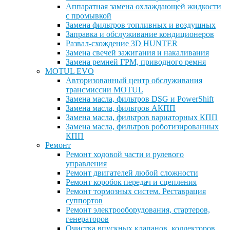
Аппаратная замена охлаждающей жидкости
с промывкой
Замена фильтров топливных и воздушных
Заправка и обслуживание кондиционеров
Развал-схождение 3D HUNTER
Замена свечей зажигания и накаливания
Замена ремней ГРМ, приводного ремня
MOTUL EVO
Авторизованный центр обслуживания
трансмиссии MOTUL
Замена масла, фильтров DSG и PowerShift
Замена масла, фильтров АКПП
Замена масла, фильтров вариаторных КПП
Замена масла, фильтров роботизированных
КПП
Ремонт
Ремонт ходовой части и рулевого
управления
Ремонт двигателей любой сложности
Ремонт коробок передач и сцепления
Ремонт тормозных систем. Реставрация
суппортов
Ремонт электрооборудования, стартеров,
генераторов
Очистка впускных клапанов, коллекторов