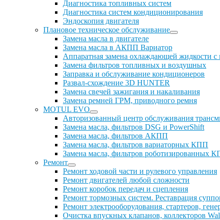
Диагностика топливных систем
Диагностика систем кондиционирования
Эндоскопия двигателя
Плановое техническое обслуживание
Замена масла в двигателе
Замена масла в АКПП Вариатор
Аппаратная замена охлаждающей жидкости с
Замена фильтров топливных и воздушных
Заправка и обслуживание кондиционеров
Развал-схождение 3D HUNTER
Замена свечей зажигания и накаливания
Замена ремней ГРМ, приводного ремня
MOTUL EVO
Авторизованный центр обслуживания тран
Замена масла, фильтров DSG и PowerShift
Замена масла, фильтров АКПП
Замена масла, фильтров вариаторных КПП
Замена масла, фильтров роботизированных 
Ремонт
Ремонт ходовой части и рулевого управления
Ремонт двигателей любой сложности
Ремонт коробок передач и сцепления
Ремонт тормозных систем. Реставрация суппо
Ремонт электрооборудования, стартеров, гене
Очистка впускных клапанов, коллекторов Walnu