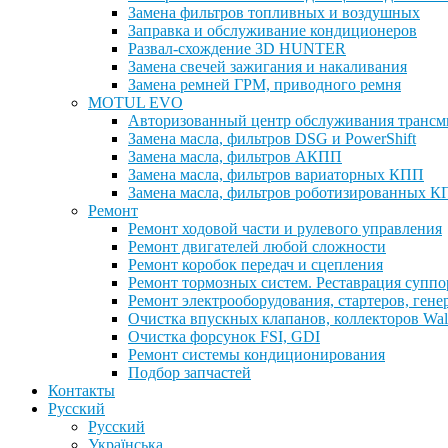
Замена фильтров топливных и воздушных
Заправка и обслуживание кондиционеров
Развал-схождение 3D HUNTER
Замена свечей зажигания и накаливания
Замена ремней ГРМ, приводного ремня
MOTUL EVO
Авторизованный центр обслуживания тран
Замена масла, фильтров DSG и PowerShift
Замена масла, фильтров АКПП
Замена масла, фильтров вариаторных КПП
Замена масла, фильтров роботизированных 
Ремонт
Ремонт ходовой части и рулевого управления
Ремонт двигателей любой сложности
Ремонт коробок передач и сцепления
Ремонт тормозных систем. Реставрация суппо
Ремонт электрооборудования, стартеров, гене
Очистка впускных клапанов, коллекторов Walnu
Очистка форсунок FSI, GDI
Ремонт системы кондиционирования
Подбор запчастей
Контакты
Русский
Русский
Українська