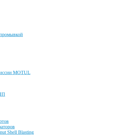
 промывкой
смиссии MOTUL
КПП
ртов
раторов
t Shell Blasting