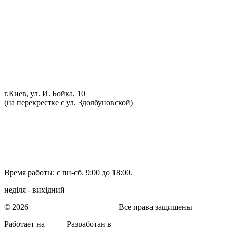
Обслуживание АКПП
Проточка тормозных дисков
Реставрация рулевых реек
Развал схождение 3D
Заправка кондиционеров
Ремонт автоэлектрики
Установка дополнительного оборудования
Установка механической противоугонной системы
Компьютерная диагностика
г.Киев, ул. И. Бойка, 10
(на перекрестке с ул. Здолбуновской)
098 548-10-04
066 090-40-11
066 090-40-11
Время работы: с пн-сб. 9:00 до 18:00.
неділя - вихідний
© 2026
СТО в Киеве КиївСхід
– Все права защищены
Работает на
WP
– Разработан в
Тема Customizr