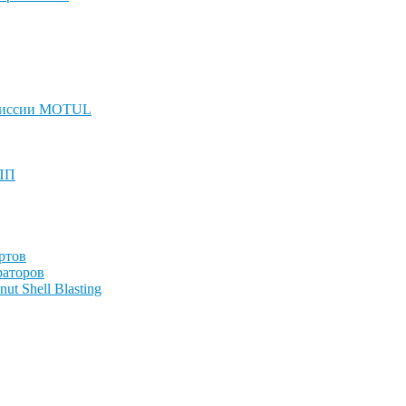
смиссии MOTUL
КПП
ртов
раторов
t Shell Blasting