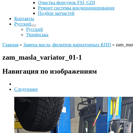
Очистка форсунок FSI, GDI
Ремонт системы кондиционирования
Подбор запчастей
Контакты
Русский
Русский
Українська
Главная
»
Замена масла, фильтров вариаторных КПП
»
zam_masl
zam_masla_variator_01-1
Навигация по изображениям
Следующее