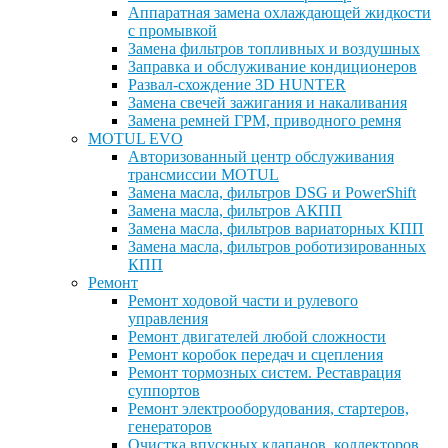
Аппаратная замена охлаждающей жидкости
с промывкой
Замена фильтров топливных и воздушных
Заправка и обслуживание кондиционеров
Развал-схождение 3D HUNTER
Замена свечей зажигания и накаливания
Замена ремней ГРМ, приводного ремня
MOTUL EVO
Авторизованный центр обслуживания
трансмиссии MOTUL
Замена масла, фильтров DSG и PowerShift
Замена масла, фильтров АКПП
Замена масла, фильтров вариаторных КПП
Замена масла, фильтров роботизированных
КПП
Ремонт
Ремонт ходовой части и рулевого
управления
Ремонт двигателей любой сложности
Ремонт коробок передач и сцепления
Ремонт тормозных систем. Реставрация
суппортов
Ремонт электрооборудования, стартеров,
генераторов
Очистка впускных клапанов, коллекторов