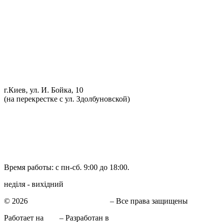
Обслуживание АКПП
Проточка тормозных дисков
Реставрация рулевых реек
Развал схождение 3D
Заправка кондиционеров
Ремонт автоэлектрики
Установка дополнительного оборудования
Установка механической противоугонной системы
Компьютерная диагностика
г.Киев, ул. И. Бойка, 10
(на перекрестке с ул. Здолбуновской)
098 548-10-04
066 090-40-11
066 090-40-11
Время работы: с пн-сб. 9:00 до 18:00.
неділя - вихідний
© 2026
СТО в Киеве КиївСхід
– Все права защищены
Работает на
WP
– Разработан в
Тема Customizr