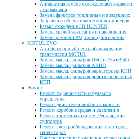
Аппаратная замена охлаждающей жидкости
с промывкой
Замена фильтров топливных и воздушных
Заправка и обслуживание кондиционеров
Развал-схождение 3D HUNTER
Замена свечей зажигания и накаливания
Замена ремней ГРМ, приводного ремня
MOTUL EVO
Авторизованный центр обслуживания
трансмиссии MOTUL
Замена масла, фильтров DSG и PowerShift
Замена масла, фильтров АКПП
Замена масла, фильтров вариаторных КПП
Замена масла, фильтров роботизированных
КПП
Ремонт
Ремонт ходовой части и рулевого
управления
Ремонт двигателей любой сложности
Ремонт коробок передач и сцепления
Ремонт тормозных систем. Реставрация
суппортов
Ремонт электрооборудования, стартеров,
генераторов
Очистка впускных клапанов, коллекторов