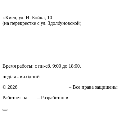
Установка механической противоугонной системы
Компьютерная диагностика
г.Киев, ул. И. Бойка, 10
(на перекрестке с ул. Здолбуновской)
098 548-10-04
066 090-40-11
066 090-40-11
Время работы: с пн-сб. 9:00 до 18:00.
неділя - вихідний
© 2026
СТО в Киеве КиївСхід
– Все права защищены
Работает на
WP
– Разработан в
Тема Customizr