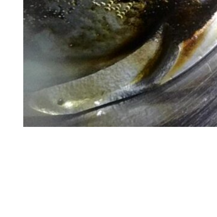
Ремонт ДВС
Ремонт ходовой части
Обслуживание АКПП
Проточка тормозных дисков
Реставрация рулевых реек
Развал схождение 3D
Заправка кондиционеров
Ремонт автоэлектрики
Установка дополнительного оборудования