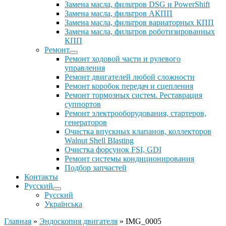
Замена масла, фильтров DSG и PowerShift
Замена масла, фильтров АКПП
Замена масла, фильтров вариаторных КПП
Замена масла, фильтров роботизированных
КПП
Ремонт
Ремонт ходовой части и рулевого
управления
Ремонт двигателей любой сложности
Ремонт коробок передач и сцепления
Ремонт тормозных систем. Реставрация
суппортов
Ремонт электрооборудования, стартеров,
генераторов
Очистка впускных клапанов, коллекторов
Walnut Shell Blasting
Очистка форсунок FSI, GDI
Ремонт системы кондиционирования
Подбор запчастей
Контакты
Русский
Русский
Українська
Главная
»
Эндоскопия двигателя
»
IMG_0005