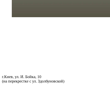
Ремонт ДВС
Ремонт ходовой части
Обслуживание АКПП
Проточка тормозных дисков
Реставрация рулевых реек
Развал схождение 3D
Заправка кондиционеров
Ремонт автоэлектрики
Установка дополнительного оборудования
Установка механической противоугонной системы
Компьютерная диагностика
г.Киев, ул. И. Бойка, 10
(на перекрестке с ул. Здолбуновской)
098 548-10-04
066 090-40-11
066 090-40-11