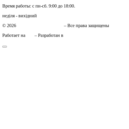
Время работы: с пн-сб. 9:00 до 18:00.
неділя - вихідний
© 2026
СТО в Киеве КиївСхід
– Все права защищены
Работает на
WP
– Разработан в
Тема Customizr