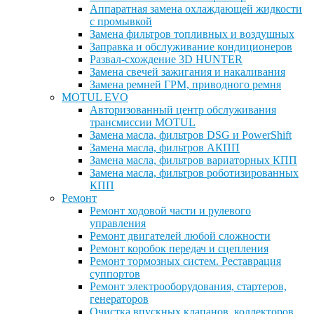
Аппаратная замена охлаждающей жидкости
с промывкой
Замена фильтров топливных и воздушных
Заправка и обслуживание кондиционеров
Развал-схождение 3D HUNTER
Замена свечей зажигания и накаливания
Замена ремней ГРМ, приводного ремня
MOTUL EVO
Авторизованный центр обслуживания
трансмиссии MOTUL
Замена масла, фильтров DSG и PowerShift
Замена масла, фильтров АКПП
Замена масла, фильтров вариаторных КПП
Замена масла, фильтров роботизированных
КПП
Ремонт
Ремонт ходовой части и рулевого
управления
Ремонт двигателей любой сложности
Ремонт коробок передач и сцепления
Ремонт тормозных систем. Реставрация
суппортов
Ремонт электрооборудования, стартеров,
генераторов
Очистка впускных клапанов, коллекторов