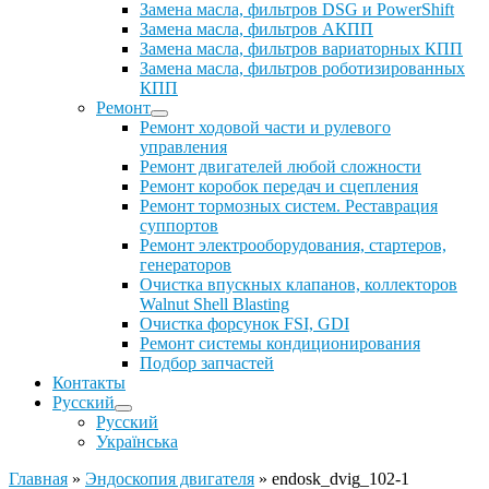
Замена масла, фильтров DSG и PowerShift
Замена масла, фильтров АКПП
Замена масла, фильтров вариаторных КПП
Замена масла, фильтров роботизированных
КПП
Ремонт
Ремонт ходовой части и рулевого
управления
Ремонт двигателей любой сложности
Ремонт коробок передач и сцепления
Ремонт тормозных систем. Реставрация
суппортов
Ремонт электрооборудования, стартеров,
генераторов
Очистка впускных клапанов, коллекторов
Walnut Shell Blasting
Очистка форсунок FSI, GDI
Ремонт системы кондиционирования
Подбор запчастей
Контакты
Русский
Русский
Українська
Главная
»
Эндоскопия двигателя
»
endosk_dvig_102-1