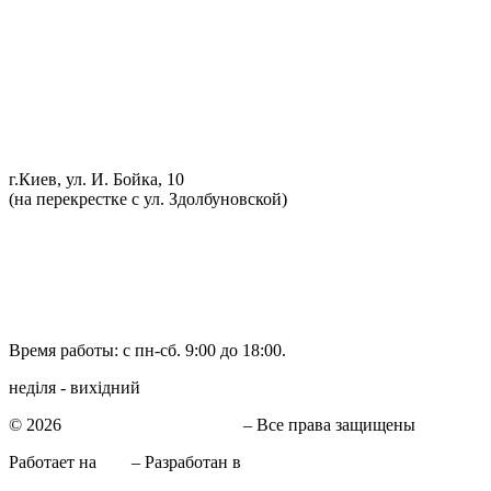
Проточка тормозных дисков
Реставрация рулевых реек
Развал схождение 3D
Заправка кондиционеров
Ремонт автоэлектрики
Установка дополнительного оборудования
Установка механической противоугонной системы
Компьютерная диагностика
г.Киев, ул. И. Бойка, 10
(на перекрестке с ул. Здолбуновской)
098 548-10-04
066 090-40-11
066 090-40-11
Время работы: с пн-сб. 9:00 до 18:00.
неділя - вихідний
© 2026
СТО в Киеве КиївСхід
– Все права защищены
Работает на
WP
– Разработан в
Тема Customizr