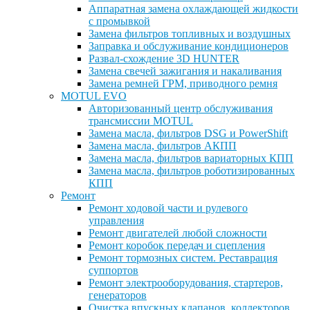
Аппаратная замена охлаждающей жидкости
с промывкой
Замена фильтров топливных и воздушных
Заправка и обслуживание кондиционеров
Развал-схождение 3D HUNTER
Замена свечей зажигания и накаливания
Замена ремней ГРМ, приводного ремня
MOTUL EVO
Авторизованный центр обслуживания
трансмиссии MOTUL
Замена масла, фильтров DSG и PowerShift
Замена масла, фильтров АКПП
Замена масла, фильтров вариаторных КПП
Замена масла, фильтров роботизированных
КПП
Ремонт
Ремонт ходовой части и рулевого
управления
Ремонт двигателей любой сложности
Ремонт коробок передач и сцепления
Ремонт тормозных систем. Реставрация
суппортов
Ремонт электрооборудования, стартеров,
генераторов
Очистка впускных клапанов, коллекторов