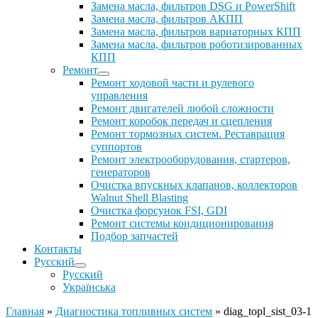
Замена масла, фильтров DSG и PowerShift
Замена масла, фильтров АКПП
Замена масла, фильтров вариаторных КПП
Замена масла, фильтров роботизированных
КПП
Ремонт
Ремонт ходовой части и рулевого
управления
Ремонт двигателей любой сложности
Ремонт коробок передач и сцепления
Ремонт тормозных систем. Реставрация
суппортов
Ремонт электрооборудования, стартеров,
генераторов
Очистка впускных клапанов, коллекторов
Walnut Shell Blasting
Очистка форсунок FSI, GDI
Ремонт системы кондиционирования
Подбор запчастей
Контакты
Русский
Русский
Українська
Главная
»
Диагностика топливных систем
»
diag_topl_sist_03-1