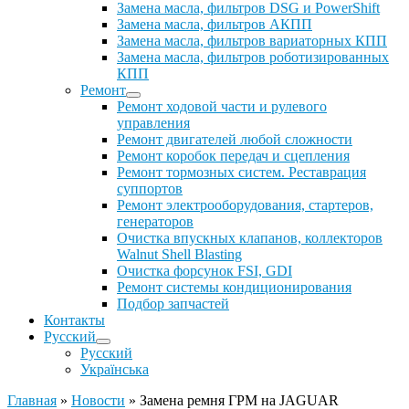
Замена масла, фильтров DSG и PowerShift
Замена масла, фильтров АКПП
Замена масла, фильтров вариаторных КПП
Замена масла, фильтров роботизированных
КПП
Ремонт
Ремонт ходовой части и рулевого
управления
Ремонт двигателей любой сложности
Ремонт коробок передач и сцепления
Ремонт тормозных систем. Реставрация
суппортов
Ремонт электрооборудования, стартеров,
генераторов
Очистка впускных клапанов, коллекторов
Walnut Shell Blasting
Очистка форсунок FSI, GDI
Ремонт системы кондиционирования
Подбор запчастей
Контакты
Русский
Русский
Українська
Главная
»
Новости
»
Замена ремня ГРМ на JAGUAR