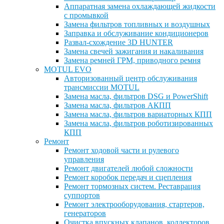
Аппаратная замена охлаждающей жидкости
с промывкой
Замена фильтров топливных и воздушных
Заправка и обслуживание кондиционеров
Развал-схождение 3D HUNTER
Замена свечей зажигания и накаливания
Замена ремней ГРМ, приводного ремня
MOTUL EVO
Авторизованный центр обслуживания
трансмиссии MOTUL
Замена масла, фильтров DSG и PowerShift
Замена масла, фильтров АКПП
Замена масла, фильтров вариаторных КПП
Замена масла, фильтров роботизированных
КПП
Ремонт
Ремонт ходовой части и рулевого
управления
Ремонт двигателей любой сложности
Ремонт коробок передач и сцепления
Ремонт тормозных систем. Реставрация
суппортов
Ремонт электрооборудования, стартеров,
генераторов
Очистка впускных клапанов, коллекторов