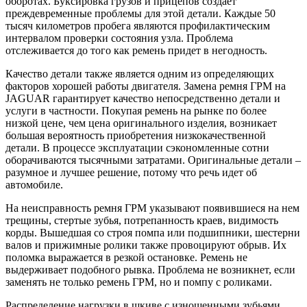
оборотах. Буксировка грузов и прицепов создает
преждевременные проблемы для этой детали. Каждые 50
тысяч километров пробега являются профилактическим
интервалом проверки состояния узла. Проблема
отслеживается до того как ремень придет в негодность.
Качество детали также является одним из определяющих
факторов хорошей работы двигателя. Замена ремня ГРМ на
JAGUAR гарантирует качество непосредственно детали и
услуги в частности. Покупая ремень на рынке по более
низкой цене, чем цена оригинального изделия, возникает
большая вероятность приобретения низкокачественной
детали. В процессе эксплуатации сэкономленные сотни
оборачиваются тысячными затратами. Оригинальные детали –
разумное и лучшее решение, потому что речь идет об
автомобиле.
На неисправность ремня ГРМ указывают появившиеся на нем
трещины, стертые зубья, потрепанность краев, видимость
корды. Вышедшая со строя помпа или подшипники, шестерни
валов и прижимные ролики также провоцируют обрыв. Их
поломка выражается в резкой остановке. Ремень не
выдерживает подобного рывка. Проблема не возникнет, если
заменять не только ремень ГРМ, но и помпу с роликами.
Распределение нагрузки в шкиве с изношенными зубьями