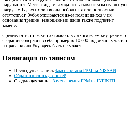
нарушается. Места схода и захода испытывают максимальную
нагрузку. В других зонах она небольшая или полностью
отсутствует. Зубья отрываются из-за появившихся у их
основания трещин. Изношенный шкив также подлежит
замене.
Среднестатистический автомобиль с двигателем внутреннего
сгорания содержит в себе примерно 10 000 подвижных частей
и права на ошибку здесь быть не может.
Навигация по записям
Предыдущая запись
Замена ремня ГРМ на NISSAN
Обратно к списку записей
Следующая запись
Замена ремня ГРМ на INFINITI
Ремонт ДВС
Ремонт ходовой части
Обслуживание АКПП
Проточка тормозных дисков
Реставрация рулевых реек
Развал схождение 3D
Заправка кондиционеров
Ремонт автоэлектрики