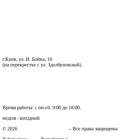
Обслуживание АКПП
Проточка тормозных дисков
Реставрация рулевых реек
Развал схождение 3D
Заправка кондиционеров
Ремонт автоэлектрики
Установка дополнительного оборудования
Установка механической противоугонной системы
Компьютерная диагностика
г.Киев, ул. И. Бойка, 10
(на перекрестке с ул. Здолбуновской)
098 548-10-04
066 090-40-11
066 090-40-11
Время работы: с пн-сб. 9:00 до 18:00.
неділя - вихідний
© 2026
СТО в Киеве КиївСхід
– Все права защищены