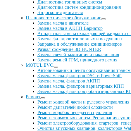
Диагностика топливных систем
Диагностика систем кондиционирования
Эндоскопия двигателя
Плановое техническое обслуживание
Замена масла в двигателе
Замена масла в АКПП Вариатор
Аппаратная замена охлаждающей жидкости с
Замена фильтров топливных и воздушных
Заправка и обслуживание кондиционеров
Развал-схождение 3D HUNTER
Замена свечей зажигания и накаливания
Замена ремней ГРМ, приводного ремня
MOTUL EVO
Авторизованный центр обслуживания тран
Замена масла, фильтров DSG и PowerShift
Замена масла, фильтров АКПП
Замена масла, фильтров вариаторных КПП
Замена масла, фильтров роботизированных 
Ремонт
Ремонт ходовой части и рулевого управления
Ремонт двигателей любой сложности
Ремонт коробок передач и сцепления
Ремонт тормозных систем. Реставрация суппо
Ремонт электрооборудования, стартеров, гене
Очистка впускных клапанов, коллекторов Walnu