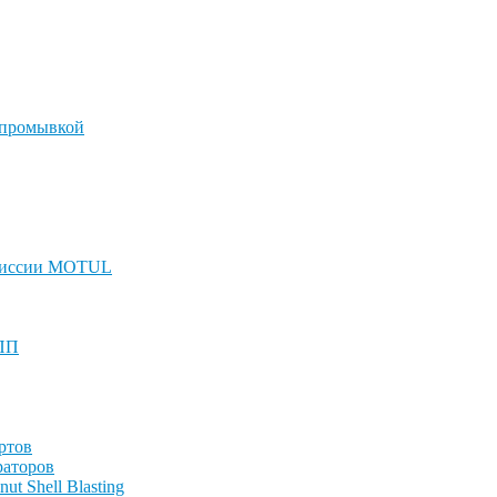
 промывкой
смиссии MOTUL
КПП
ртов
раторов
t Shell Blasting