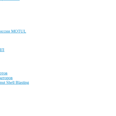
смиссии MOTUL
КПП
ртов
раторов
t Shell Blasting