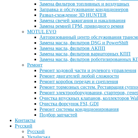
Замена фильтров топливных и воздушных
Заправка и обслуживание кондиционеров
Развал-схождение 3D HUNTER
Замена свечей зажигания и накаливания
Замена ремней ГРМ, приводного ремня
MOTUL EVO
Авторизованный центр обслуживания тран
Замена масла, фильтров DSG и PowerShift
Замена масла, фильтров АКПП
Замена масла, фильтров вариаторных КПП
Замена масла, фильтров роботизированных 
Ремонт
Ремонт ходовой части и рулевого управления
Ремонт двигателей любой сложности
Ремонт коробок передач и сцепления
Ремонт тормозных систем. Реставрация суппо
Ремонт электрооборудования, стартеров, гене
Очистка впускных клапанов, коллекторов Walnu
Очистка форсунок FSI, GDI
Ремонт системы кондиционирования
Подбор запчастей
Контакты
Русский
Русский
Українська