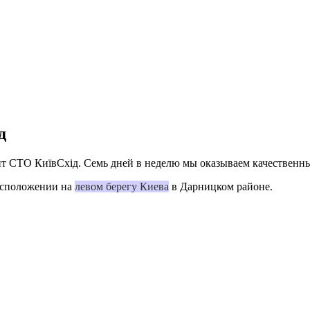
д
йт СТО КиївСхід. Семь дней в неделю мы оказываем качествен
расположении на
левом берегу Киева
в Дарницком районе.