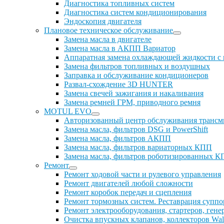
Диагностика топливных систем
Диагностика систем кондиционирования
Эндоскопия двигателя
Плановое техническое обслуживание
Замена масла в двигателе
Замена масла в АКПП Вариатор
Аппаратная замена охлаждающей жидкости с
Замена фильтров топливных и воздушных
Заправка и обслуживание кондиционеров
Развал-схождение 3D HUNTER
Замена свечей зажигания и накаливания
Замена ремней ГРМ, приводного ремня
MOTUL EVO
Авторизованный центр обслуживания тран
Замена масла, фильтров DSG и PowerShift
Замена масла, фильтров АКПП
Замена масла, фильтров вариаторных КПП
Замена масла, фильтров роботизированных 
Ремонт
Ремонт ходовой части и рулевого управления
Ремонт двигателей любой сложности
Ремонт коробок передач и сцепления
Ремонт тормозных систем. Реставрация суппо
Ремонт электрооборудования, стартеров, гене
Очистка впускных клапанов, коллекторов Walnu