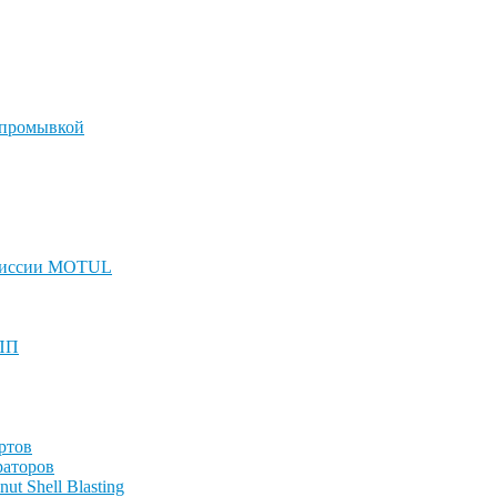
 промывкой
смиссии MOTUL
КПП
ртов
раторов
t Shell Blasting