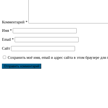
Комментарий
*
Имя
*
Email
*
Сайт
Сохранить моё имя, email и адрес сайта в этом браузере д
Ремонт ДВС
Ремонт ходовой части
Обслуживание АКПП
Проточка тормозных дисков
Реставрация рулевых реек
Развал схождение 3D
Заправка кондиционеров
Ремонт автоэлектрики