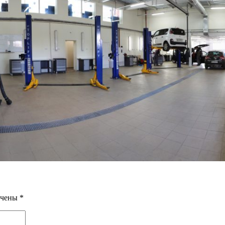
ечены
*