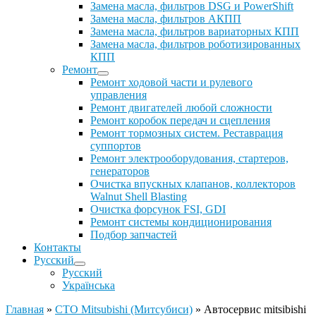
Замена масла, фильтров DSG и PowerShift
Замена масла, фильтров АКПП
Замена масла, фильтров вариаторных КПП
Замена масла, фильтров роботизированных
КПП
Ремонт
Ремонт ходовой части и рулевого
управления
Ремонт двигателей любой сложности
Ремонт коробок передач и сцепления
Ремонт тормозных систем. Реставрация
суппортов
Ремонт электрооборудования, стартеров,
генераторов
Очистка впускных клапанов, коллекторов
Walnut Shell Blasting
Очистка форсунок FSI, GDI
Ремонт системы кондиционирования
Подбор запчастей
Контакты
Русский
Русский
Українська
Главная
»
СТО Mitsubishi (Митсубиси)
»
Автосервис mitsibishi