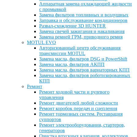
Аппаратная замена охлаждающей жидкости
с промывкой
Замена фильтров топливных и воздушных
Заправка и обслуживание кондиционеров
Развал-схождение 3D HUNTER
Замена свечей зажигания и накаливания
Замена ремней ГРМ, приводного ремня
MOTUL EVO
Авторизованный центр обслуживания
трансмиссии MOTUL
Замена масла, фильтров DSG и PowerShift
Замена масла, фильтров АКПП
Замена масла, фильтров вариаторных КПП
Замена масла, фильтров роботизированных
КПП
Ремонт
Ремонт ходовой части и рулевого
управления
Ремонт двигателей любой сложности
Ремонт коробок передач и сцепления
Ремонт тормозных систем. Реставрация
суппортов
Ремонт электрооборудования, стартеров,
генераторов
Очистка впускных клапанов, коллекторов