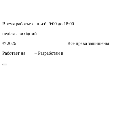
066 090-40-11
Время работы: с пн-сб. 9:00 до 18:00.
неділя - вихідний
© 2026
СТО в Киеве КиївСхід
– Все права защищены
Работает на
WP
– Разработан в
Тема Customizr