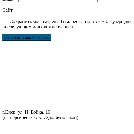
Сайт
Сохранить моё имя, email и адрес сайта в этом браузере для
последующих моих комментариев.
Ремонт ДВС
Ремонт ходовой части
Обслуживание АКПП
Проточка тормозных дисков
Реставрация рулевых реек
Развал схождение 3D
Заправка кондиционеров
Ремонт автоэлектрики
Установка дополнительного оборудования
Установка механической противоугонной системы
Компьютерная диагностика
г.Киев, ул. И. Бойка, 10
(на перекрестке с ул. Здолбуновской)
098 548-10-04
066 090-40-11