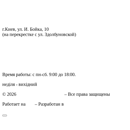
Ремонт автоэлектрики
Установка дополнительного оборудования
Установка механической противоугонной системы
Компьютерная диагностика
г.Киев, ул. И. Бойка, 10
(на перекрестке с ул. Здолбуновской)
098 548-10-04
066 090-40-11
066 090-40-11
Время работы: с пн-сб. 9:00 до 18:00.
неділя - вихідний
© 2026
СТО в Киеве КиївСхід
– Все права защищены
Работает на
WP
– Разработан в
Тема Customizr