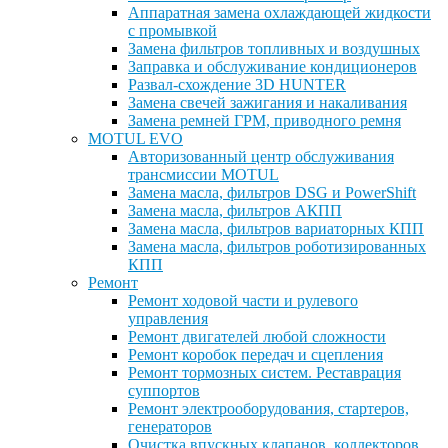
Аппаратная замена охлаждающей жидкости
с промывкой
Замена фильтров топливных и воздушных
Заправка и обслуживание кондиционеров
Развал-схождение 3D HUNTER
Замена свечей зажигания и накаливания
Замена ремней ГРМ, приводного ремня
MOTUL EVO
Авторизованный центр обслуживания
трансмиссии MOTUL
Замена масла, фильтров DSG и PowerShift
Замена масла, фильтров АКПП
Замена масла, фильтров вариаторных КПП
Замена масла, фильтров роботизированных
КПП
Ремонт
Ремонт ходовой части и рулевого
управления
Ремонт двигателей любой сложности
Ремонт коробок передач и сцепления
Ремонт тормозных систем. Реставрация
суппортов
Ремонт электрооборудования, стартеров,
генераторов
Очистка впускных клапанов, коллекторов