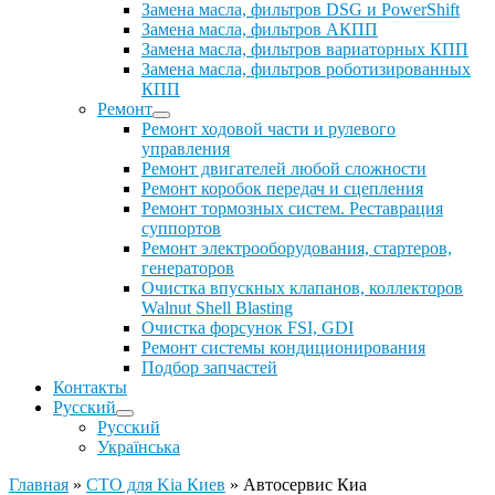
Замена масла, фильтров DSG и PowerShift
Замена масла, фильтров АКПП
Замена масла, фильтров вариаторных КПП
Замена масла, фильтров роботизированных
КПП
Ремонт
Ремонт ходовой части и рулевого
управления
Ремонт двигателей любой сложности
Ремонт коробок передач и сцепления
Ремонт тормозных систем. Реставрация
суппортов
Ремонт электрооборудования, стартеров,
генераторов
Очистка впускных клапанов, коллекторов
Walnut Shell Blasting
Очистка форсунок FSI, GDI
Ремонт системы кондиционирования
Подбор запчастей
Контакты
Русский
Русский
Українська
Главная
»
СТО для Kia Киев
»
Автосервис Киа