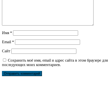
Имя
*
Email
*
Сайт
Сохранить моё имя, email и адрес сайта в этом браузере для
последующих моих комментариев.
Ремонт ДВС
Ремонт ходовой части
Обслуживание АКПП
Проточка тормозных дисков
Реставрация рулевых реек
Развал схождение 3D
Заправка кондиционеров