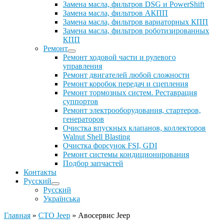
Замена масла, фильтров DSG и PowerShift
Замена масла, фильтров АКПП
Замена масла, фильтров вариаторных КПП
Замена масла, фильтров роботизированных
КПП
Ремонт
Ремонт ходовой части и рулевого
управления
Ремонт двигателей любой сложности
Ремонт коробок передач и сцепления
Ремонт тормозных систем. Реставрация
суппортов
Ремонт электрооборудования, стартеров,
генераторов
Очистка впускных клапанов, коллекторов
Walnut Shell Blasting
Очистка форсунок FSI, GDI
Ремонт системы кондиционирования
Подбор запчастей
Контакты
Русский
Русский
Українська
Главная
»
СТО Jeep
»
Авосервис Jeep