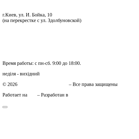
Компьютерная диагностика
г.Киев, ул. И. Бойка, 10
(на перекрестке с ул. Здолбуновской)
098 548-10-04
066 090-40-11
066 090-40-11
Время работы: с пн-сб. 9:00 до 18:00.
неділя - вихідний
© 2026
СТО в Киеве КиївСхід
– Все права защищены
Работает на
WP
– Разработан в
Тема Customizr