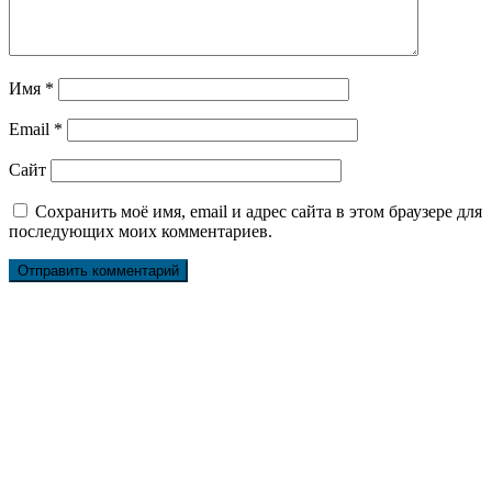
Имя
*
Email
*
Сайт
Сохранить моё имя, email и адрес сайта в этом браузере для
последующих моих комментариев.
Ремонт ДВС
Ремонт ходовой части
Обслуживание АКПП
Проточка тормозных дисков
Реставрация рулевых реек
Развал схождение 3D
Заправка кондиционеров
Ремонт автоэлектрики
Установка дополнительного оборудования
Установка механической противоугонной системы