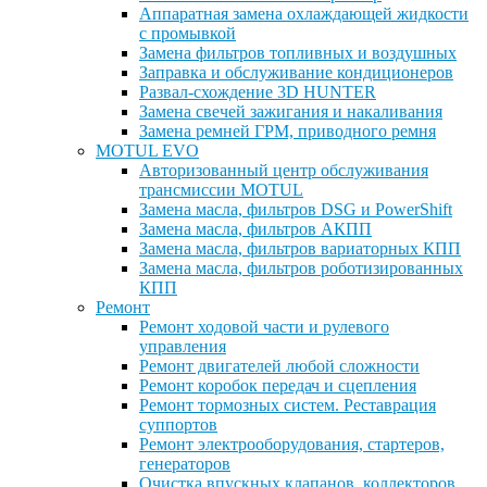
Аппаратная замена охлаждающей жидкости
с промывкой
Замена фильтров топливных и воздушных
Заправка и обслуживание кондиционеров
Развал-схождение 3D HUNTER
Замена свечей зажигания и накаливания
Замена ремней ГРМ, приводного ремня
MOTUL EVO
Авторизованный центр обслуживания
трансмиссии MOTUL
Замена масла, фильтров DSG и PowerShift
Замена масла, фильтров АКПП
Замена масла, фильтров вариаторных КПП
Замена масла, фильтров роботизированных
КПП
Ремонт
Ремонт ходовой части и рулевого
управления
Ремонт двигателей любой сложности
Ремонт коробок передач и сцепления
Ремонт тормозных систем. Реставрация
суппортов
Ремонт электрооборудования, стартеров,
генераторов
Очистка впускных клапанов, коллекторов