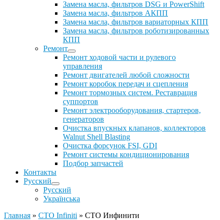
Замена масла, фильтров DSG и PowerShift
Замена масла, фильтров АКПП
Замена масла, фильтров вариаторных КПП
Замена масла, фильтров роботизированных
КПП
Ремонт
Ремонт ходовой части и рулевого
управления
Ремонт двигателей любой сложности
Ремонт коробок передач и сцепления
Ремонт тормозных систем. Реставрация
суппортов
Ремонт электрооборудования, стартеров,
генераторов
Очистка впускных клапанов, коллекторов
Walnut Shell Blasting
Очистка форсунок FSI, GDI
Ремонт системы кондиционирования
Подбор запчастей
Контакты
Русский
Русский
Українська
Главная
»
СТО Infiniti
»
СТО Инфинити