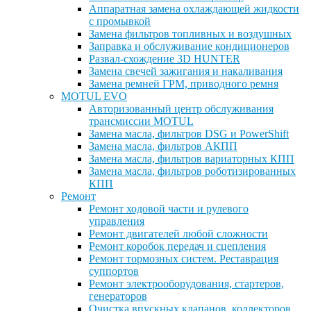
Аппаратная замена охлаждающей жидкости
с промывкой
Замена фильтров топливных и воздушных
Заправка и обслуживание кондиционеров
Развал-схождение 3D HUNTER
Замена свечей зажигания и накаливания
Замена ремней ГРМ, приводного ремня
MOTUL EVO
Авторизованный центр обслуживания
трансмиссии MOTUL
Замена масла, фильтров DSG и PowerShift
Замена масла, фильтров АКПП
Замена масла, фильтров вариаторных КПП
Замена масла, фильтров роботизированных
КПП
Ремонт
Ремонт ходовой части и рулевого
управления
Ремонт двигателей любой сложности
Ремонт коробок передач и сцепления
Ремонт тормозных систем. Реставрация
суппортов
Ремонт электрооборудования, стартеров,
генераторов
Очистка впускных клапанов, коллекторов