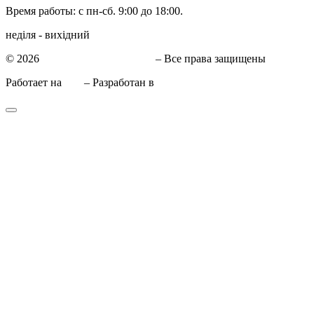
Время работы: с пн-сб. 9:00 до 18:00.
неділя - вихідний
© 2026
СТО в Киеве КиївСхід
– Все права защищены
Работает на
WP
– Разработан в
Тема Customizr