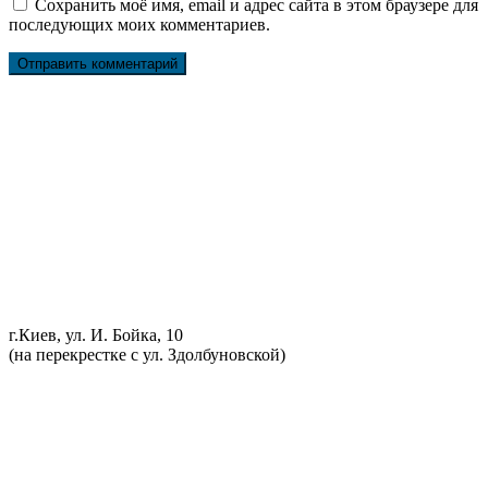
Сохранить моё имя, email и адрес сайта в этом браузере для
последующих моих комментариев.
Ремонт ДВС
Ремонт ходовой части
Обслуживание АКПП
Проточка тормозных дисков
Реставрация рулевых реек
Развал схождение 3D
Заправка кондиционеров
Ремонт автоэлектрики
Установка дополнительного оборудования
Установка механической противоугонной системы
Компьютерная диагностика
г.Киев, ул. И. Бойка, 10
(на перекрестке с ул. Здолбуновской)
098 548-10-04
066 090-40-11
066 090-40-11