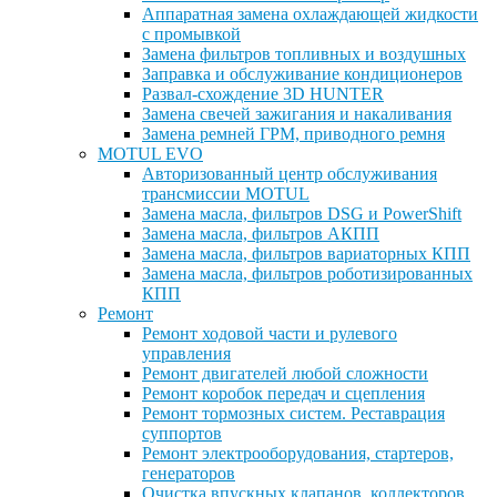
Аппаратная замена охлаждающей жидкости
с промывкой
Замена фильтров топливных и воздушных
Заправка и обслуживание кондиционеров
Развал-схождение 3D HUNTER
Замена свечей зажигания и накаливания
Замена ремней ГРМ, приводного ремня
MOTUL EVO
Авторизованный центр обслуживания
трансмиссии MOTUL
Замена масла, фильтров DSG и PowerShift
Замена масла, фильтров АКПП
Замена масла, фильтров вариаторных КПП
Замена масла, фильтров роботизированных
КПП
Ремонт
Ремонт ходовой части и рулевого
управления
Ремонт двигателей любой сложности
Ремонт коробок передач и сцепления
Ремонт тормозных систем. Реставрация
суппортов
Ремонт электрооборудования, стартеров,
генераторов
Очистка впускных клапанов, коллекторов