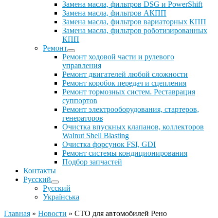
Замена масла, фильтров DSG и PowerShift
Замена масла, фильтров АКПП
Замена масла, фильтров вариаторных КПП
Замена масла, фильтров роботизированных
КПП
Ремонт
Ремонт ходовой части и рулевого
управления
Ремонт двигателей любой сложности
Ремонт коробок передач и сцепления
Ремонт тормозных систем. Реставрация
суппортов
Ремонт электрооборудования, стартеров,
генераторов
Очистка впускных клапанов, коллекторов
Walnut Shell Blasting
Очистка форсунок FSI, GDI
Ремонт системы кондиционирования
Подбор запчастей
Контакты
Русский
Русский
Українська
Главная
»
Новости
»
СТО для автомобилей Рено