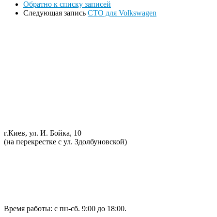
Обратно к списку записей
Следующая запись
СТО для Volkswagen
Ремонт ДВС
Ремонт ходовой части
Обслуживание АКПП
Проточка тормозных дисков
Реставрация рулевых реек
Развал схождение 3D
Заправка кондиционеров
Ремонт автоэлектрики
Установка дополнительного оборудования
Установка механической противоугонной системы
Компьютерная диагностика
г.Киев, ул. И. Бойка, 10
(на перекрестке с ул. Здолбуновской)
098 548-10-04
066 090-40-11
066 090-40-11
Время работы: с пн-сб. 9:00 до 18:00.