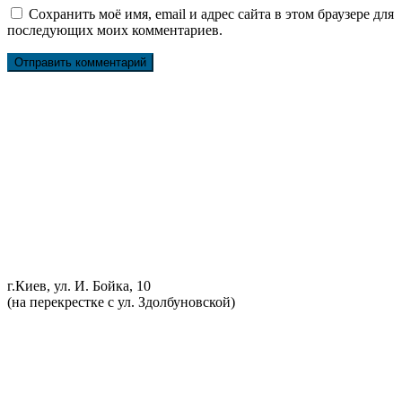
Сохранить моё имя, email и адрес сайта в этом браузере для
последующих моих комментариев.
Ремонт ДВС
Ремонт ходовой части
Обслуживание АКПП
Проточка тормозных дисков
Реставрация рулевых реек
Развал схождение 3D
Заправка кондиционеров
Ремонт автоэлектрики
Установка дополнительного оборудования
Установка механической противоугонной системы
Компьютерная диагностика
г.Киев, ул. И. Бойка, 10
(на перекрестке с ул. Здолбуновской)
098 548-10-04
066 090-40-11
066 090-40-11