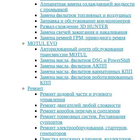
Аппаратная замена охлаждающей жидкости
с промывкой
Замена фильтров топливных и воздушных
Заправка и обслуживание кондиционеров
Развал-схождение 3D HUNTER
Замена свечей зажигания и накаливания
Замена ремней ГРМ, приводного ремня
MOTUL EVO
Авторизованный центр обслуживания
трансмиссии MOTUL
Замена масла, фильтров DSG и PowerShift
Замена масла, фильтров АКПП
Замена масла, фильтров вариаторных КПП
Замена масла, фильтров роботизированных
КПП
Ремонт
Ремонт ходовой части и рулевого
управления
Ремонт двигателей любой сложности
Ремонт коробок передач и сцепления
Ремонт тормозных систем. Реставрация
суппортов
Ремонт электрооборудования, стартеров,
генераторов
Очистка впускных клапанов, коллекторов