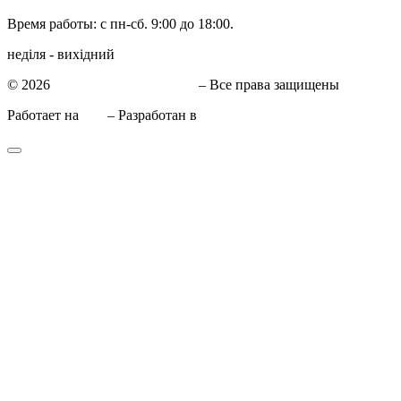
Время работы: с пн-сб. 9:00 до 18:00.
неділя - вихідний
© 2026
СТО в Киеве КиївСхід
– Все права защищены
Работает на
WP
– Разработан в
Тема Customizr